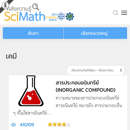
Skip to main content
ค้นหา
เลือกหมวดหมู่
เคมี
สารประกอบอนินทรีย์
(INORGANIC COMPOUND)
ความหมายของสารประกอบอนินทรีย์
สารอนินทรีย์ หมายถึง สารประกอบอื่น
ๆ ที่ไม่ใช่สารอินทรีย์ ...
410,109