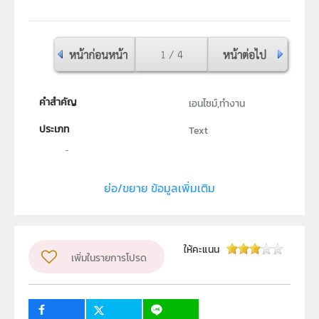
หน้าก่อนหน้า
1 / 4
หน้าต่อไป
คำสำคัญ
เอนไซม์,ทำงาน
ประเภท
Text
ลิขสิทธิ์
สถาบันส่งเสริมการสอนวิทยาศาสตร์และเทคโนโลยี (สสวท.)
ย่อ/ขยาย ข้อมูลเพิ่มเติม
ผู้แต่ง หรือ เจ้าของผลงาน
Webmaster
วิชา
ชีววิทยา
ให้คะแนน
ระดับชั้น
เพิ่มในรายการโปรด
ม.4, ม.5, ม.6
กลุ่มเป้าหมาย
ครู, นักเรียน