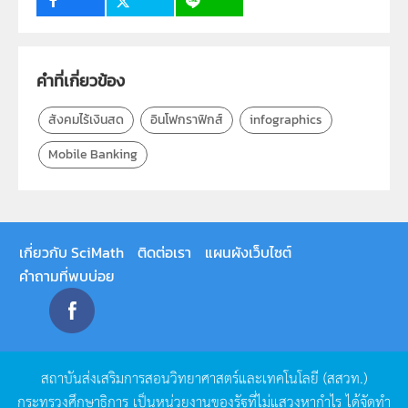
ระดับชั้น
ป.1, ป.2, ป.3, ป.4, ป.5, ป.6, ม.1, ม.2, ม.3, ม.4, ม.5, ม.6
กลุ่มเป้าหมาย
คำที่เกี่ยวข้อง
ครู, นักเรียน, บุคคลทั่วไป
สังคมไร้เงินสด
อินโฟกราฟิกส์
infographics
Mobile Banking
เกี่ยวกับ SciMath
ติดต่อเรา
แผนผังเว็บไซต์
คำถามที่พบบ่อย
สถาบันส่งเสริมการสอนวิทยาศาสตร์และเทคโนโลยี
(
สสวท
.)
กระทรวงศึกษาธิการ
เป็นหน่วยงานของรัฐที่ไม่แสวงหากำไร
ได้จัดทำ