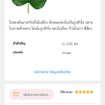
ใบของต้นนางกวักเป็นใบเดี่ยว ลักษณะของใบเป็นรูปหัวใจ ปลาย
ใบยาวคล้ายหาง โคนใบรูปหัวใจ ขอบใบเรียบ ก้านใบยาว สีเขียว
คำสำคัญ
ใบ, ใบไม้, พืช
ประเภท
Image
ลิขสิทธิ์
สถาบันส่งเสริมการสอนวิทยาศาสตร์และเทคโนโลยี (สสวท.)
ย่อ/ขยาย ข้อมูลเพิ่มเติม
ผู้แต่ง หรือ เจ้าของผลงาน
สาขาวิทยาศาสตร์ภาคบังคับ สสวท.
วิชา
วิทยาศาสตร์ทั่วไป
ให้คะแนน
เพิ่มในรายการโปรด
ระดับชั้น
ปฐมวัย