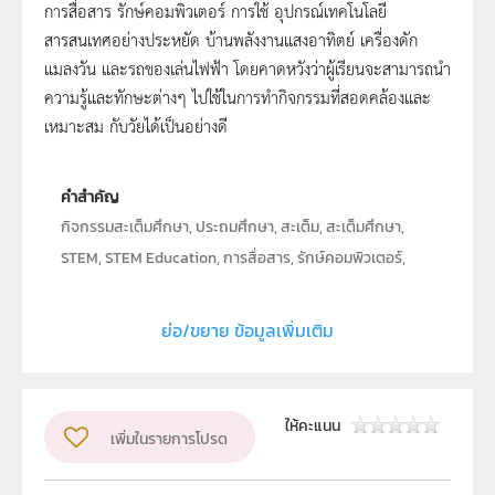
การสื่อสาร รักษ์คอมพิวเตอร์ การใช้ อุปกรณ์เทคโนโลยี
สารสนเทศอย่างประหยัด บ้านพลังงานแสงอาทิตย์ เครื่องดัก
แมลงวัน และรถของเล่นไฟฟ้า โดยคาดหวังว่าผู้เรียนจะสามารถนำ
ความรู้และทักษะต่างๆ ไปใช้ในการทำกิจกรรมที่สอดคล้องและ
เหมาะสม กับวัยได้เป็นอย่างดี
คำสำคัญ
กิจกรรมสะเต็มศึกษา, ประถมศึกษา, สะเต็ม, สะเต็มศึกษา,
STEM, STEM Education, การสื่อสาร, รักษ์คอมพิวเตอร์,
การใช้อุปกรณ์เทคโนโลยีสารสนเทศอย่างประหยัด, บ้าน
พลังงานแสงอาทิตย์, เครื่องดักแมลงวัน, รถของเล่นไฟฟ้า
ย่อ/ขยาย ข้อมูลเพิ่มเติม
ประเภท
Text
ลิขสิทธิ์
ให้คะแนน
สถาบันส่งเสริมการสอนวิทยาศาสตร์และเทคโนโลยี (สสวท.)
เพิ่มในรายการโปรด
ผู้แต่ง หรือ เจ้าของผลงาน