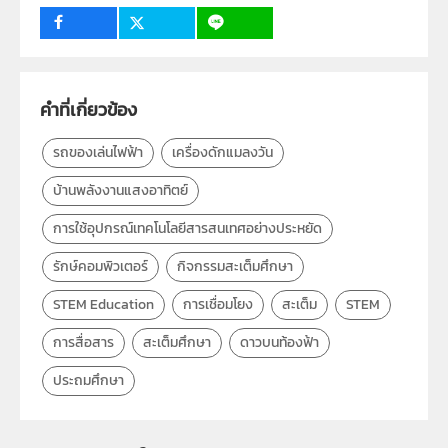
สถาบันส่งเสริมการสอนวิทยาศาสตร์และเทคโนโลยี (สสวท.)
วิชา
สะเต็มศึกษา
1
ระดับชั้น
คำที่เกี่ยวข้อง
ป.1, ป.2, ป.3, ป.4, ป.5, ป.6
กลุ่มเป้าหมาย
นักเรียน
รถของเล่นไฟฟ้า
เครื่องดักแมลงวัน
บ้านพลังงานแสงอาทิตย์
การใช้อุปกรณ์เทคโนโลยีสารสนเทศอย่างประหยัด
รักษ์คอมพิวเตอร์
กิจกรรมสะเต็มศึกษา
STEM Education
การเชื่อมโยง
สะเต็ม
STEM
การสื่อสาร
สะเต็มศึกษา
ดาวบนท้องฟ้า
ประถมศึกษา