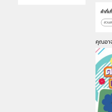
คำที่เก
สวนส
คุณอา