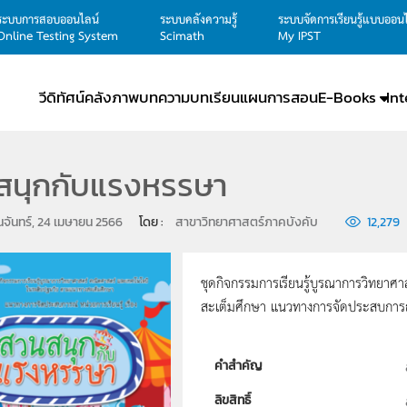
ระบบการสอบออนไลน์
ระบบคลังความรู้
ระบบจัดการเรียนรู้แบบออน
Online Testing System
Scimath
My IPST
วีดิทัศน์
คลังภาพ
บทความ
บทเรียน
แผนการสอน
E-Books
In
สนุกกับแรงหรรษา
ันจันทร์, 24 เมษายน 2566
โดย : 
สาขาวิทยาศาสตร์ภาคบังคับ
12,279
ชุดกิจกรรมการเรียนรู้บูรณาการวิทยา
สะเต็มศึกษา แนวทางการจัดประสบการณ์ 
คำสำคัญ
ลิขสิทธิ์