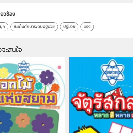
ี่ยวข้อง
นุก
สะเต็มศึกษาระดับปฐมวัย
ปฐมวัย
แรง
จจะสนใจ 