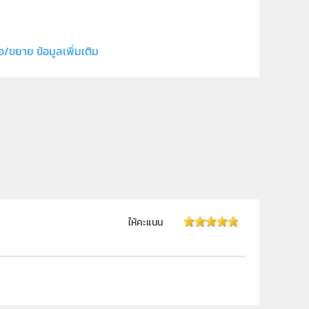
สาขาวิทยาศาสตร์ภาคบังคับ
วิทยาศาสตร์ทั่วไป
อ/ขยาย ข้อมูลเพิ่มเติม
ปฐมวัย
ครู, นักเรียน
ให้คะแนน