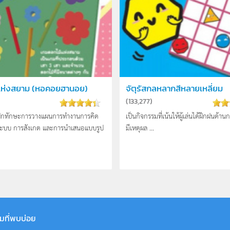
แห่งสยาม (หอคอยฮานอย)
จัตุรัสกลหลากสีหลายเหลี่ยม
)
(
133,277
)
่ฝึกทักษะการวางแผนการทำงานการคิด
เป็นกิจกรรมที่เน้นให้ผู้เล่นได้ฝึกฝนด้าน
นระบบ การสังเกต และการนำเสนอแบบรูป
มีเหตุผล ...
มที่พบบ่อย