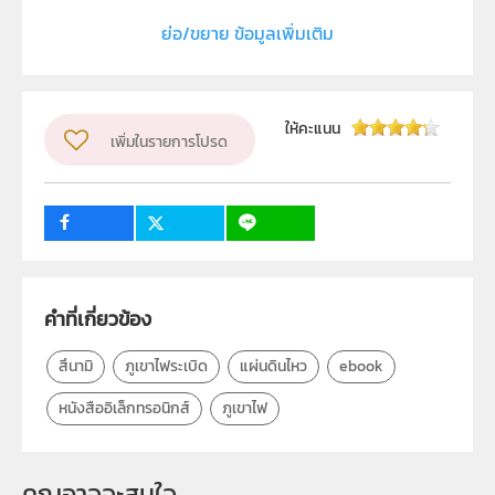
ประเภท
Interactive Resource
ย่อ/ขยาย ข้อมูลเพิ่มเติม
ลิขสิทธิ์
สถาบันส่งเสริมการสอนวิทยาศาสตร์และเทคโนโลยี (สสวท.)
ให้คะแนน
ผู้แต่ง หรือ เจ้าของผลงาน
เพิ่มในรายการโปรด
สาขาวิทยาศาสตร์มัธยมศึกษาตอนปลาย (โลก ดาราศาสตร์
และอวกาศ)
วิชา
1
10
โลก ดาราศาสตร์ และอวกาศ
ระดับชั้น
ม.4
คำที่เกี่ยวข้อง
กลุ่มเป้าหมาย
นักเรียน
สึนามิ
ภูเขาไฟระเบิด
แผ่นดินไหว
ebook
หนังสืออิเล็กทรอนิกส์
ภูเขาไฟ
คุณอาจจะสนใจ 