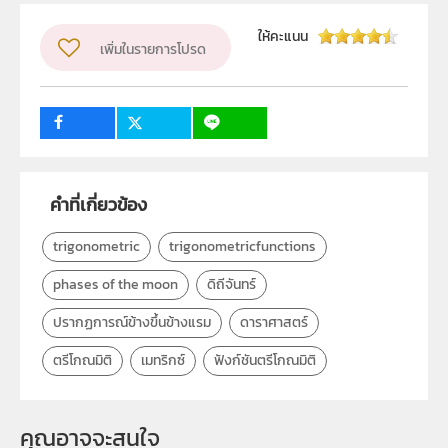
ลิขสิทธิ์
GeoGebra, Inc.
ให้คะแนน
เพิ่มในรายการโปรด
ผู้แต่ง หรือ เจ้าของผลงาน
สาขาคณิตศาสตร์มัธยมศึกษา
วิชา
คณิตศาสตร์
ระดับชั้น
ม.5
กลุ่มเป้าหมาย
นักเรียน
คำที่เกี่ยวข้อง
trigonometric
trigonometricfunctions
phases of the moon
ดิถีจันทร์
ปรากฏการณ์ข้างขึ้นข้างแรม
ดาราศาสตร์
ตรีโกณมิติ
เมทริกซ์
ฟังก์ชันตรีโกณมิติ
คุณอาจจะสนใจ