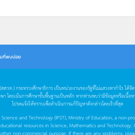
มที่พบบ่อย
(
สสวท
.)
กระทรวงศึกษาธิการ
เป็นหน่วยงานของรัฐที่ไม่แสวงหากำไร
ได้จั
กษา
โดยเน้นการศึกษาขั้นพื้นฐานเป็นหลัก
หากท่านพบว่ามีข้อมูลหรือเนื้อห
โปรดแจ้งให้ทราบเพื่อดำเนินการแก้ปัญหาดังกล่าวโดยเร็วที่สุด
g Science and Technology (IPST), Ministry of Education, a non-pro
ucational resources in Science, Mathematics and Technology. IPST 
 other non-commercial purpose. If there are any problems, plea