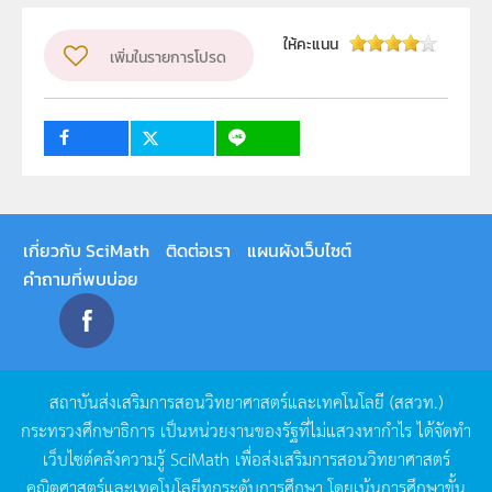
สุภาวดี สาระวัน
วิชา
สะเต็มศึกษา
ให้คะแนน
เพิ่มในรายการโปรด
ระดับชั้น
ป.1, ป.2, ป.3, ป.4, ป.5, ป.6, ม.1, ม.2, ม.3, ม.4, ม.5, ม.6
กลุ่มเป้าหมาย
2
ครู, นักเรียน, บุคคลทั่วไป
เกี่ยวกับ SciMath
ติดต่อเรา
แผนผังเว็บไซต์
คำถามที่พบบ่อย
สถาบันส่งเสริมการสอนวิทยาศาสตร์และเทคโนโลยี
(
สสวท
.)
กระทรวงศึกษาธิการ
เป็นหน่วยงานของรัฐที่ไม่แสวงหากำไร
ได้จัดทำ
เว็บไซต์คลังความรู้
SciMath
เพื่อส่งเสริมการสอนวิทยาศาสตร์
คณิตศาสตร์และเทคโนโลยีทุกระดับการศึกษา
โดยเน้นการศึกษาขั้น