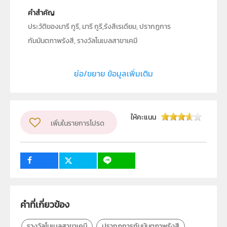
คำสำคัญ
ประวัติของมารี กูรี, มารี กูรี,รังสีเรเดียม, ปรากฏการ
กัมมันตภาพรังสี, รางวัลโนเบลสาขาเคมี
ประเภท
Text
ย่อ/ขยาย ข้อมูลเพิ่มเติม
ลิขสิทธิ์
สถาบันส่งเสริมการสอนวิทยาศาสตร์และเทคโนโลยี (สสวท.)
ผู้แต่ง หรือ เจ้าของผลงาน
เมขลิน อมรรัตน์
ให้คะแนน
เพิ่มในรายการโปรด
วิชา
วิทยาศาสตร์ทั่วไป
ระดับชั้น
ม.4, ม.5, ม.6
กลุ่มเป้าหมาย
ครู, นักเรียน, บุคคลทั่วไป
คำที่เกี่ยวข้อง
รางวัลโนเบลสาขาเคมี
ปรากฏการกัมมันตภาพรังสี