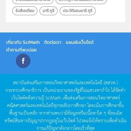
รังสีเรเดียม
มารี กูรี
ประวัติของมารี กูรี
เกี่ยวกับ SciMath
ติดต่อเรา
แผนผังเว็บไซต์
คำถามที่พบบ่อย
สถาบันส่งเสริมการสอนวิทยาศาสตร์และเทคโนโลยี
(
สสวท
.)
กระทรวงศึกษาธิการ
เป็นหน่วยงานของรัฐที่ไม่แสวงหากำไร
ได้จัดทำ
เว็บไซต์คลังความรู้
SciMath
เพื่อส่งเสริมการสอนวิทยาศาสตร์
คณิตศาสตร์และเทคโนโลยีทุกระดับการศึกษา
โดยเน้นการศึกษาขั้น
พื้นฐานเป็นหลัก
หากท่านพบว่ามีข้อมูลหรือเนื้อหาใด
ๆ
ที่ละเมิด
ทรัพย์สินทางปัญญาปรากฏอยู่ในเว็บไซต์
โปรดแจ้งให้ทราบเพื่อดำเนิน
การแก้ปัญหาดังกล่าวโดยเร็วที่สุด