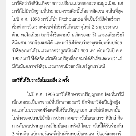
มารีคิดว่ารังสีนั้นเกิดจากการเปลี่ยนแปลงของอะตอมยูเรเนียม แต่
มารีก็ไม่มีหลักฐานที่ประกอบความคิดนี้ได้อย่างชัดเจน จนในที่สุด
ในปี ค.ศ. 1898 มารีได้นำ Pitchblende ซึ่งเป็นรังสีสีดำแข็งมา
เริ่มทำการวิเคราะห์จบทำให้มารีได้พบธาตุใหม่ 2 ธาตุประกอบ
ด้วย พอโลเนียม (มารีตั้งชื่อตามบ้านเกิดของมารี) และเรเดียมซึ่งมี
สีเงินสามารถเรืองแสงได้ และมารียังได้พบว่าธาตุเรเดียมนั้นปล่อย
รังสีออกมาได้รุนแรงมากกว่ายูเรเนียมถึง 900 เท่า ต่อมาในปี ค.ศ.
1902 มารีก็ได้สกัดแร่เรเดียมบริสุทธิ์ออกมาได้สำเร็จและพบว่าแร่
มีกัมมันตภาพรังสีรุนแรงมากจนผิวของปิแอร์ถูกเผาไหม้
สตรีที่ได้รับรางวัลโนเบลถึง
2 ครั้ง
ในปี ค.ศ. 1903 มารีได้ศึกษาจบปริญญาเอก โดยที่มารีมี
เบ็กเคอเรลเป็นอาจารย์ที่ปรึกษาของมารี อีกทั้งมารียังเป็นผู้หญิง
คนแรกในประเทศฝรั่งเศสที่ได้รับปริญญาเอก และไม่เพียงเท่านั้น
ในช่วงของปลายปียังมีการประกาศผลรางวัลโนเบลสาขาฟิสิกส์ คือ
การค้นพบปรากฏการณ์กัมมันตภาพรังสี โดยรางวัลนี้ได้รับร่วมกัน
3 ท่านคือ แบ็กเกอร์แรลที่เป็นผู้ค้นพบเป็นคนแรก ปิแอร์และมารี