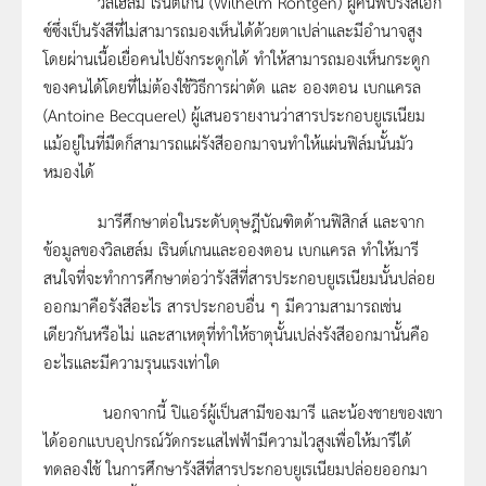
วิลเฮล์ม เรินต์เกน (Wilhelm Rontgen) ผู้ค้นพบรังสีเอก
ซ์ซึ่งเป็นรังสีที่ไม่สามารถมองเห็นได้ด้วยตาเปล่าและมีอำนาจสูง
โดยผ่านเนื้อเยื่อคนไปยังกระดูกได้ ทำให้สามารถมองเห็นกระดูก
ของคนได้โดยที่ไม่ต้องใช้วิธีการผ่าตัด และ อองตอน เบกแครล
(Antoine Becquerel) ผู้เสนอรายงานว่าสารประกอบยูเรเนียม
แม้อยู่ในที่มืดก็สามารถแผ่รังสีออกมาจนทำให้แผ่นฟิล์มนั้นมัว
หมองได้
มารีศึกษาต่อในระดับดุษฎีบัณฑิตด้านฟิสิกส์ และจาก
ข้อมูลของวิลเฮล์ม เรินต์เกนและอองตอน เบกแครล ทำให้มารี
สนใจที่จะทำการศึกษาต่อว่ารังสีที่สารประกอบยูเรเนียมนั้นปล่อย
ออกมาคือรังสีอะไร สารประกอบอื่น ๆ มีความสามารถเช่น
เดียวกันหรือไม่ และสาเหตุที่ทำให้ธาตุนั้นเปล่งรังสีออกมานั้นคือ
อะไรและมีความรุนแรงเท่าใด
นอกจากนี้ ปิแอร์ผู้เป็นสามีของมารี และน้องชายของเขา
ได้ออกแบบอุปกรณ์วัดกระแสไฟฟ้ามีความไวสูงเพื่อให้มารีได้
ทดลองใช้ ในการศึกษารังสีที่สารประกอบยูเรเนียมปล่อยออกมา