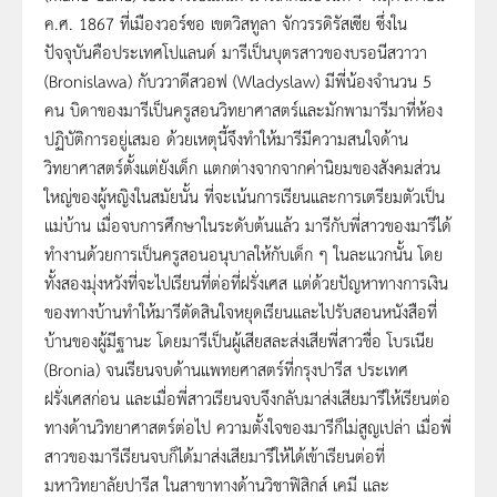
ค.ศ. 1867 ที่เมืองวอร์ซอ เขตวิสทูลา จักวรรดิรัสเซีย ซึ่งใน
ปัจจุบันคือประเทศโปแลนด์ มารีเป็นบุตรสาวของบรอนีสวาวา
(Bronislawa) กับววาดีสวอฟ (Wladyslaw) มีพี่น้องจำนวน 5
คน บิดาของมารีเป็นครูสอนวิทยาศาสตร์และมักพามารีมาที่ห้อง
ปฏิบัติการอยู่เสมอ ด้วยเหตุนี้จึงทำให้มารีมีความสนใจด้าน
วิทยาศาสตร์ตั้งแต่ยังเด็ก แตกต่างจากจากค่านิยมของสังคมส่วน
ใหญ่ของผู้หญิงในสมัยนั้น ที่จะเน้นการเรียนและการเตรียมตัวเป็น
แม่บ้าน เมื่อจบการศึกษาในระดับต้นแล้ว มารีกับพี่สาวของมารีได้
ทำงานด้วยการเป็นครูสอนอนุบาลให้กับเด็ก ๆ ในละแวกนั้น โดย
ทั้งสองมุ่งหวังที่จะไปเรียนที่ต่อที่ฝรั่งเศส แต่ด้วยปัญหาทางการเงิน
ของทางบ้านทำให้มารีตัดสินใจหยุดเรียนและไปรับสอนหนังสือที่
บ้านของผู้มีฐานะ โดยมารีเป็นผู้เสียสละส่งเสียพี่สาวชื่อ โบรเนีย
(Bronia) จนเรียนจบด้านแพทยศาสตร์ที่กรุงปารีส ประเทศ
ฝรั่งเศสก่อน และเมื่อพี่สาวเรียนจบจึงกลับมาส่งเสียมารีให้เรียนต่อ
ทางด้านวิทยาศาสตร์ต่อไป ความตั้งใจของมารีก็ไม่สูญเปล่า เมื่อพี่
สาวของมารีเรียนจบก็ได้มาส่งเสียมารีให้ได้เข้าเรียนต่อที่
มหาวิทยาลัยปารีส ในสาขาทางด้านวิชาฟิสิกส์ เคมี และ