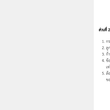
ส่วนที่
กร
ลู
ก้
ข้
เท
ล้
ขอ