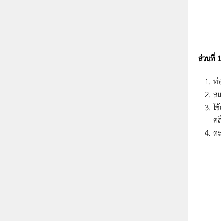
รูปที่ 
ส่วนที่
ท่
สแ
โช
คล
ตะ