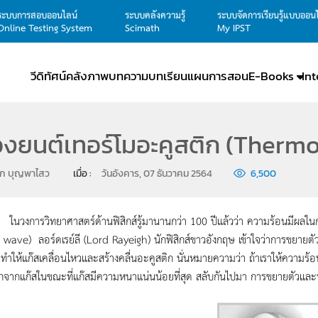
ระบบการสอบออนไลน์
ระบบคลังความรู้
ระบบจัดการเรียนรู้แบบออน
Online Testing System
Scimath
My IPST
วีดิทัศน์
คลังภาพ
บทความ
บทเรียน
แผนการสอน
E-Books
In
่องยนต์เทอร์โมอะคูสติก (Therm
ึก บุญพาไสว
เมื่อ : 
วันอังคาร, 07 ธันวาคม 2564
6,500
รวิทยาศาสตร์ด้านฟิสิกส์รู้มานานกว่า 100 ปีแล้วว่า ความร้อนมีผลในการทำ
wave) ลอร์ดเรย์ลี (Lord Rayeigh) นักฟิสิกส์ขาวอังกฤษ เข้าใจว่าการขยา
ำให้แก๊สเคลื่อนไหวและสร้างคลื่นอะคูสติก นั่นหมายความว่า ถ้าเราให้ความร้
จากแก๊สในขณะที่แก๊สมีความหนาแน่นน้อยที่สุด สลับกันไปมา การขยายตัวและห