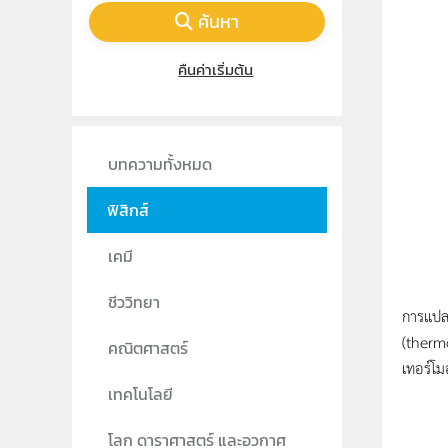
ค้นหา
คืนค่าเริ่มต้น
บทความทั้งหมด
ฟิสิกส์
เคมี
เทอร์โ
ชีววิทยา
การแปลง
(thermo
คณิตศาสตร์
เทอร์โ
เทคโนโลยี
โลก ดาราศาสตร์ และอวกาศ