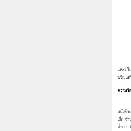
ในรูปที
และบริเ
บริเวณท
ความร้อ
ความแต
ผนังด้า
เล็ก จำ
ต่ำกว่า