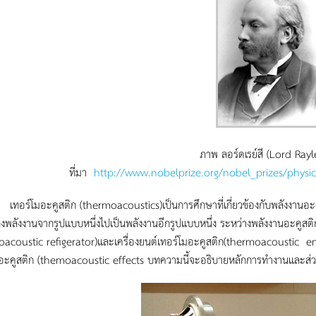
ภาพ ลอร์ดเรย์สี (Lord Rayl
ที่มา
http://www.nobelprize.org/nobel_prizes/physics
มอะคูสติก (thermoacoustics)เป็นการศึกษาที่เกี่ยวข้องกับพลังงานอะคูส
พลังงานจากรูปแบบหนึ่งไปเป็นพลังงานอีกรูปแบบหนึ่ง ระหว่างพลังงานอะคูสต
acoustic refigerator)และเครื่องยนต์เทอร์โมอะคูสติก(thermoacoustic en
มอะคูสติก (themoacoustic effects บทความนี้จะอธิบายหลักการทำงานและส่ว