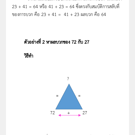
23 + 41 = 64 หรือ 41 + 23 = 64 ซึ่งตรงกับสมบัติการสลับที่
ของการบวก คือ 23 + 41 = 41 + 23 ผลบวก คือ 64
ตัวอย่างที่
2 หาผลบวกของ 72 กับ 27
วิธีทำ