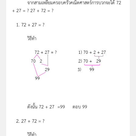
จากสามเหลี่ยมครอบครัวคณิตศาสตร์การบวกจะได้ 72
+ 27 = ? 27 + 72 = ?
72 + 27 = ?
วิธีทำ
ดังนั้น 72 + 27 =99 ตอบ 99
27 + 72 = ?
วิธีทำ