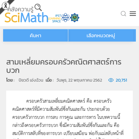
Skip to main content
ค้นหา
เลือกหมวดหมู่
สามเหลี่ยมครอบครัวคณิตศาสตร์การ
บวก
โดย : 
ปิยวดี เอ่งฉ้วน
เมื่อ : 
วันพุธ, 22 พฤษภาคม 2562
20,751
ครอบครัวสามเหลี่ยมคณิตศาสตร์ คือ ครอบครัว
คณิตศาสตร์ที่มีความสัมพันธ์ซึ่งกันและกัน ประกอบด้วย
ครอบครัวการบวก การลบ การคูณ และการหาร ในบทความนี้
กล่าวถึงครอบครัวการบวก ซึ่งมีความสัมพันธ์ซึ่งกันและกัน คือ
สมบัติการสลับที่ของการบวก เปรียบเสมือน พ่อกับแม่สลับหน้าที่