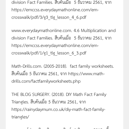
division Fact Families. สืบค้นเมื่อ 5 ธันวาคม 2561, จาก
https://emccss.everydaymathonline.com/em-
crosswalk/pdf/3/g3_tlg_lesson_4_6.pdf
www.everydaymathonline.com. 4.6 Multiplication and
division Fact Families. สืบค้นเมื่อ 5 ธันวาคม 2561, จาก
https://emccss.everydaymathonline.com/em-
crosswalk/pdf/1/g1_tlg_lesson_6_3.pdf
Math-Drills.com. (2005-2018). fact family worksheets.
สืบค้นเมื่อ 5 ธันวาคม 2561, จาก https://www.math-
drills.com/factfamilyworksheets.php
THE BLOG SURGERY. (2018). DIY Math Fact Family
Triangles. สืบค้นเมื่อ 5 ธันวาคม 2561, จาก
https://rainydaymum.co.uk/diy-math-fact-family-
triangles/