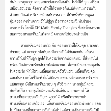
กันในการดูแลลูก ผลออกมาย่อมเหมือนเดิม ในที่นี้ให้ ลูก เปรียบ
เสมือนส่วนรวม คือความรักที่ได้จากพ่อกับแม่ส่งผ่านมารวมกัน
ส่วนพ่อกับแม่ เปรียบเสมือนกับส่วนย่อย ที่ทำหน้าที่คอยดูแล
คุ้มครอง ส่งผ่านความรักไปสู่ลูก เรื่องราวความสัมพันธ์ของ
ครอบครัว โดยใช้ DIY Math Family Triangles ซึ่งสะท้อนความ
สมดุลของสามเหลี่ยมในวิชาคณิตศาสตร์ได้อย่างน่าสนใจ
สามเหลี่ยมครอบครัว คือ ครอบครัวที่ได้สมดุล ประกอบ
ด้วยพ่อ แม่ และลูก พ่อกับแม่มีความรักให้กันและกัน แล้วส่ง
ความรักไปให้กับลูก ลูกได้รับความรักจากพ่อและแม่ ที่ส่งผ่านไป
พร้อมกับส่งความรักกลับมายังพ่อและแม่ ทั้งสามมีความสมดุลกัน
ในความรัก ทำให้สามเหลี่ยมครอบครัวเป็นสามเหลี่ยมที่สมดุล
และมั่นคง แต่ในชีวิตจริงไม่ได้มีเฉพาะสามเหลี่ยมครอบครัว พ่อ
แม่และลูก ยังมีสามเหลี่ยมรอบ ๆ ตัวอีกมาก บางกลุ่มมีความ
สัมพันธ์กัน บางกลุ่มไม่มีความสัมพันธ์กัน มากระทบทำให้
สามเหลี่ยมครอบครัวเสียสมดุลลงได้ หรือเกิดจากภายใน
สามเหลี่ยมครอบครัวเอง เมื่อสามเหลี่ยมครอบครัวพังทลาย ย่อม
ไม่เป็นสามเหลี่ยมครอบครัวอีกต่อไป แต่ความเป็นครอบครัวยังมี