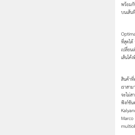
พร้อมกั
บนเส้นท
ดังนั้
Optimal
ที่สุดได
เปลี่ยนเ
เส้นโค้
มาถึงจุ
สินค้าที
เราสามา
จะไม่สา
ฟังก์ชั
Kalyan
Marco 
multiob