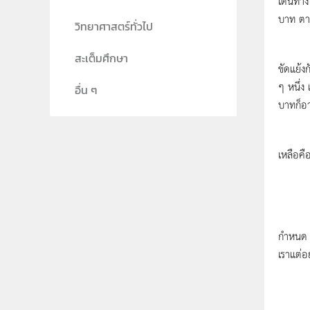
เดินทา
บาท ตา
วิทยาศาสตร์ทั่วไป
จากข้อม
สะเต็มศึกษา
ขัดแย้ง
ๆ หนึ่ง
อื่น ๆ
บาทก็อา
อย่างไ
เหลือคื
ยกตัวอย
กำหนด พ
เราแต่อ