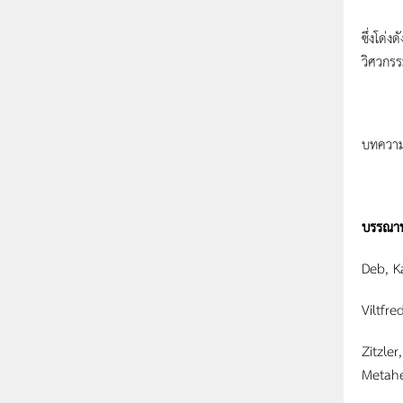
หลักกา
ซึ่งโด่
วิศวกร
บทความน
บรรณาน
Deb, K
Viltfr
Zitzle
Metahe