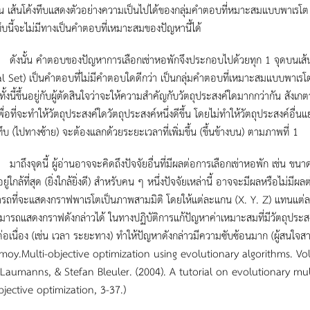
น เส้นโค้งทึบแสดงตัวอย่างความเป็นไปได้ของกลุ่มคำตอบที่หมาะสมแบบพาเรโต เมื่
ึบนี้จะไม่มีทางเป็นคำตอบที่เหมาะสมของปัญหานี้ได้
น คำตอบของปัญหาการเลือกเช่าหอพักจึงประกอบไปด้วยทุก 1 จุดบนเส้นทึบนี้
 Set) เป็นคำตอบที่ไม่มีคำตอบใดดีกว่า เป็นกลุ่มคำตอบที่เหมาะสมแบบพาเรโต 
้ ทั้งนี้ขึ้นอยู่กับผู้ตัดสินใจว่าจะให้ความสำคัญกับวัตถุประสงค์ใดมากกว่ากัน สั
พื่อที่จะทำให้วัตถุประสงค์ใดวัตถุประสงค์หนึ่งดีขึ้น โดยไม่ทำให้วัตถุประสงค์อื่น
งทึบ (ไปทางซ้าย) จะต้องแลกด้วยระยะเวลาที่เพิ่มขึ้น (ขึ้นข้างบน) ตามภาพที่ 1
ดนี้ ผู้อ่านอาจจะคิดถึงปัจจัยอื่นที่มีผลต่อการเลือกเข่าหอพัก เช่น ขนาดขอ
่อยู่ใกล้ที่สุด (ยิ่งใกล้ยิ่งดี) สำหรับคน ๆ หนึ่งปัจจัยเหล่านี้ อาจจะมีผลหรือไม่
รถที่จะแสดงกราฟพาเรโตเป็นภาพสามมิติ โดยให้แต่ละแกน (X. Y. Z) แทนแต่ละ
มารถแสดงกราฟดังกล่าวได้ ในทางปฏิบัติการแก้ปัญหาค่าเหมาะสมที่มีวัตถุประส
นต่อเนื่อง (เช่น เวลา ระยะทาง) ทำให้ปัญหาดังกล่าวมีความซับซ้อนมาก (ผู้สนใจส
moy.Multi-objective optimization using evolutionary algorithms. Vol.
Laumanns, & Stefan Bleuler. (2004). A tutorial on evolutionary mult
jective optimization, 3-37.)