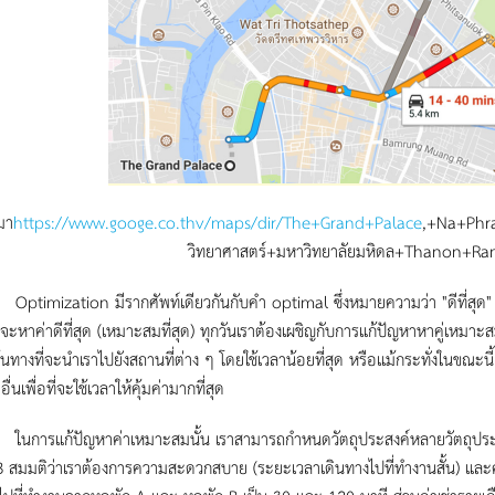
่มา
https://www.googe.co.thv/maps/dir/The+Grand+Palace
,+Na+Phr
วิทยาศาสตร์+มหาวิทยาลัยมหิดล+Thanon+R
ation มีรากศัพท์เดียวกันกับคำ optimal ซึ่งหมายความว่า "ดีที่สุด" ดังน
จะหาค่าดีที่สุด (เหมาะสมที่สุด) ทุกวันเราต้องเผชิญกับการแก้ปัญหาหาคู่เหมาะ
้นทางที่จะนำเราไปยังสถานที่ต่าง ๆ โดยใช้เวลาน้อยที่สุด หรือแม้กระทั่งในขณะ
ื่นเพื่อที่จะใช้เวลาให้คุ้มค่ามากที่สุด
ก้ปัญหาค่าเหมาะสมนั้น เราสามารถกำหนดวัตถุประสงค์หลายวัตถุประสงค์ได
 สมมติว่าเราต้องการความสะดวกสบาย (ระยะเวลาเดินทางไปที่ทำงานสั้น) และค่