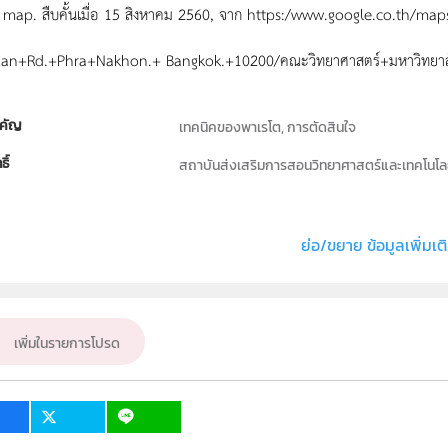
 map. สืบคั้นเมื่อ 15 สิงหาคม 2560, จาก https:/www.google.co.th/m
an+Rd.+Phra+Nakhon.+ Bangkok.+10200/คณะวิทยาศาสตร์+มหาวิทยาล
คัญ
เทคนิคของพาเรโต, การตัดสินใจ
ธิ์
สถาบันส่งเสริมการสอนวิทยาศาสตร์และเทคโนโลย
่ง หรือ เจ้าของผลงาน
ดร.ทิพาลัคน์ กฤตยาเกียรณ์
คณิตศาสตร์
ย่อ/ขยาย ข้อมูลเพิ่มเต
ั้น
ป.1, ป.2, ป.3, ป.4, ป.5, ป.6, ม.1, ม.2, ม.3, ม.4, ม.5,
เป้าหมาย
ครู, นักเรียน, บุคคลทั่วไป
เพิ่มในรายการโปรด