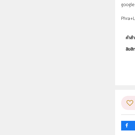
google
Phra+L
คำสำ
ลิขสิท
ผู้แต
วิชา
ระดับช
กลุ่ม