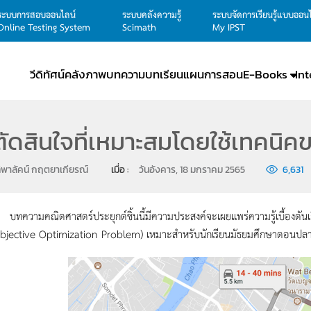
ระบบการสอบออนไลน์
ระบบคลังความรู้
ระบบจัดการเรียนรู้แบบออน
Online Testing System
Scimath
My IPST
วีดิทัศน์
คลังภาพ
บทความ
บทเรียน
แผนการสอน
E-Books
In
ัดสินใจที่เหมาะสมโดยใช้เทคนิ
ิพาลัคน์ กฤตยาเกียรณ์
เมื่อ : 
วันอังคาร, 18 มกราคม 2565
6,631
คณิตศาสตร์ประยุกต์ชิ้นนี้มีความประสงค์จะเผยแพร่ความรู้เบื้องตันเกี่
bjective Optimization Problem) เหมาะสำหรับนักเรียนมัธยมศึกษาตอนปลาย 