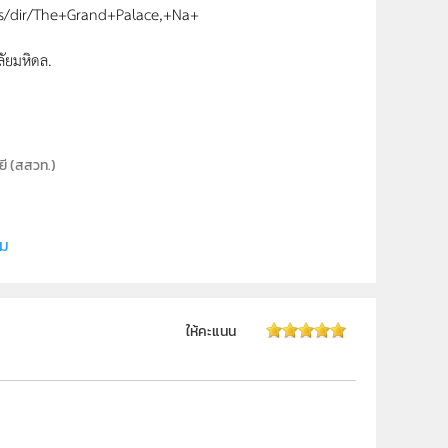
aps/dir/The+Grand+Palace,+Na+
ัยมหิดล.
ี (สสวท.)
ิม
 ม.6
ให้คะแนน