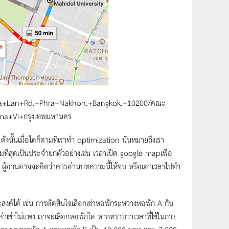
a+Lan+Rd.+Phra+Nakhon.+Bangkok.+10200/คณะ
ama+Vi+กรุงเทพมหานคร
ั้นเมื่อใดก็ตามที่เราทำ optimization นั่นหมายถึงเรา
สมที่สุดเป็นประจำยกตัวอย่างเช่น เวลาเปิด google mapเพื่อ
นี้ ผู้อ่านอาจจะคิดว่าควรอ่านบทความนี้ให้จบ หรือเอาเวลาไปทำ
้ เช่น การตัดสินใจเลือกเช่าหอพักระหว่างหอพัก A กับ
าเช่าไม่แพง เราจะเลือกหอพักใด หากทราบว่าเวลาที่ใช้ในการ