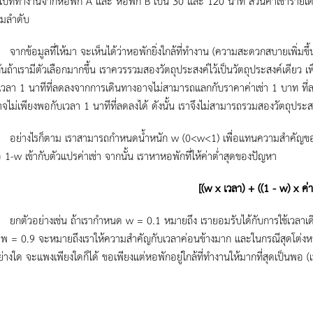
งไปที่ทำงานจากหอพัก A และ หอพัก B เป็น 30 และ 120 นาที ส่วนค่าเช่ารา
มลำดับ
ูลที่ให้มา จะเห็นได้ว่าหอพักยิ่งใกล้ที่ทำงาน (ความสะดวกสบายเพิ่มขึ้น) ค
กันถ้าเรามีตัวเลือกมากขึ้น เราควรรวมสองวัตถุประสงค์ไว้เป็นวัตถุประสงค์เดียว 
 เวลา 1 นาทีที่ลดลงจากการเดินทางอาจไม่สามารถแลกกับราคาค่าเช่า 1 บาท ที่ล
จไม่เพียงพอกับเวลา 1 นาทีที่ลดลงได้ ดังนั้น เราจึงไม่สามารถรวมสองวัตถุประส
รก็ตาม เราสามารถกำหนดน้ำหนัก w (0<w<1) เพื่อแทนความสำคัญของเวลา
อ 1-w เข้ากับตัวแปรค่าเช่า จากนั้น เราหาหอพักที่ให้ค่าต่ำสุดของปัญหา
[(
w x เวลา) + ((1 - w) x ค่าเ
่างเช่น ถ้าเรากำหนด w = 0.1 หมายถึง เรายอมรับได้กับการใช้เวลาเดินทางน
 = 0.9 จะหมายถึงเราให้ความสำคัญกับเวลาค่อนข้างมาก และในกรณีสุดโต่งหา
ย่างใด จะแพงเพียงใดก็ได้ ขอเพียงแต่หอพักอยู่ใกล้ที่ทำงานให้มากที่สุดเป็นพอ (เ