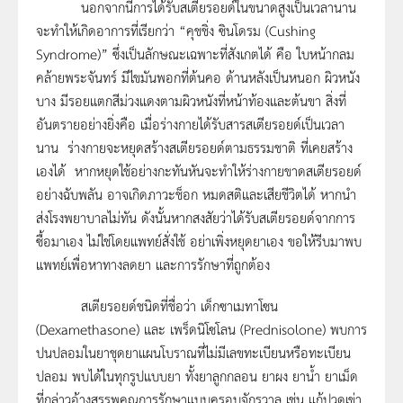
นอกจากนี้การได้รับสเตียรอยด์ในขนาดสูงเป็นเวลานาน
จะทำให้เกิดอาการที่เรียกว่า “คุชชิ่ง ซินโดรม (Cushing
Syndrome)” ซึ่งเป็นลักษณะเฉพาะที่สังเกตได้ คือ ใบหน้ากลม
คล้ายพระจันทร์ มีไขมันพอกที่ต้นคอ ด้านหลังเป็นหนอก ผิวหนัง
บาง มีรอยแตกสีม่วงแดงตามผิวหนังที่หน้าท้องและต้นขา สิ่งที่
อันตรายอย่างยิ่งคือ เมื่อร่างกายได้รับสารสเตียรอยด์เป็นเวลา
นาน ร่างกายจะหยุดสร้างสเตียรอยด์ตามธรรมชาติ ที่เคยสร้าง
เองได้ หากหยุดใช้อย่างกะทันหันจะทำให้ร่างกายขาดสเตียรอยด์
อย่างฉับพลัน อาจเกิดภาวะช็อก หมดสติและเสียชีวิตได้ หากนำ
ส่งโรงพยาบาลไม่ทัน ดังนั้นหากสงสัยว่าได้รับสเตียรอยด์จากการ
ซื้อมาเอง ไม่ใช่โดยแพทย์สั่งใช้ อย่าเพิ่งหยุดยาเอง ขอให้รีบมาพบ
แพทย์เพื่อหาทางลดยา และการรักษาที่ถูกต้อง
สเตียรอยด์ชนิดที่ชื่อว่า เด็กซาเมทาโซน
(Dexamethasone) และ เพร็ดนิโซโลน (Prednisolone) พบการ
ปนปลอมในยาชุดยาแผนโบราณที่ไม่มีเลขทะเบียนหรือทะเบียน
ปลอม พบได้ในทุกรูปแบบยา ทั้งยาลูกกลอน ยาผง ยาน้ำ ยาเม็ด
ที่กล่าวอ้างสรรพคุณการรักษาแบบครอบจักรวาล เช่น แก้ปวดเข่า