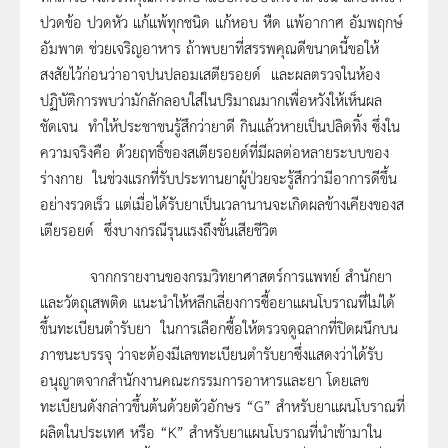
ปวดข้อ ปวดหัว แก้แพ้ทุกชนิด แก้หอบ หืด แพ้อากาศ อัมพฤกษ์
อัมพาต ช่วยเจริญอาหาร ถ้าพบยาที่สรรพคุณดีขนาดนี้ขอให้
สงสัยไว้ก่อนว่าอาจปนปลอมเสตียรอยด์ และผลตรวจในห้อง
ปฏิบัติการพบว่ามักลักลอบใส่ในปริมาณมากเพื่อหวังให้เห็นผล
ชัดเจน ทำให้ประชาชนรู้สึกว่ายาดี กินแล้วหายเป็นปลิดทิ้ง ซึ่งใน
ความจริงคือ ด้วยฤทธิ์ของสเตียรอยด์ที่มีผลต่อหลายระบบของ
ร่างกาย ในช่วงแรกที่รับประทานยาผู้ป่วยจะรู้สึกว่ามีอาการดีขึ้น
อย่างรวดเร็ว แต่เมื่อได้รับยาเป็นเวลานานจะเกิดผลข้างเคียงของส
เตียรอยด์ ซึ่งบางกรณีรุนแรงถึงขั้นเสียชีวิต
จากกรายงานของกรมวิทยาศาสตร์การแพทย์ สำนักยา
และวัตถุเสพติด แนะนำให้หลีกเลี่ยงการซื้อยาแผนโบราณที่ไม่ได้
ขึ้นทะเบียนตำรับยา ในการเลือกซื้อให้ตรวจดูฉลากที่ปิดผนึกบน
ภาชนะบรรจุ ว่าจะต้องมีเลขทะเบียนตำรับยาซึ่งแสดงว่าได้รับ
อนุญาตจากสำนักงานคณะกรรมการอาหารและยา โดยเลข
ทะเบียนดังกล่าวขึ้นต้นด้วยตัวอักษร “G” สำหรับยาแผนโบราณที่
ผลิตในประเทศ หรือ “K” สำหรับยาแผนโบราณที่นำเข้ามาใน