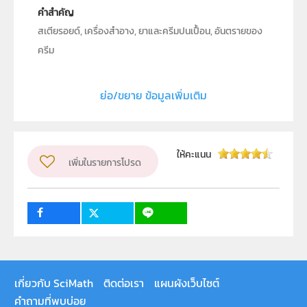
คำสำคัญ
สเตียรอยด์, เครื่องสำอาง, ยาและครีมปนเปื้อน, อันตรายของ
ครีม
ประเภท
Text
ย่อ/ขยาย ข้อมูลเพิ่มเติม
ลิขสิทธิ์
สถาบันส่งเสริมการสอนวิทยาศาสตร์และเทคโนโลยี (สสวท.)
ผู้แต่ง หรือ เจ้าของผลงาน
สุภาวดี สาระวัน
ให้คะแนน
เพิ่มในรายการโปรด
วิชา
เคมี
ระดับชั้น
ปฐมวัย, ป.1, ป.2, ป.3, ป.4, ป.5, ป.6, ม.1, ม.2, ม.3, ม.4, ม.5,
ม.6
1
กลุ่มเป้าหมาย
ครู, นักเรียน, บุคคลทั่วไป
เกี่ยวกับ SciMath
ติดต่อเรา
แผนผังเว็บไซต์
คำถามที่พบบ่อย