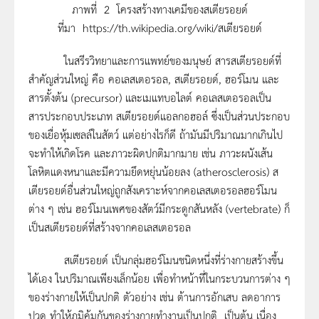
ภาพที่ 2 โครงสร้างทางเคมีของสเตียรอยด์
ที่มา https://th.wikipedia.org/wiki/สเตียรอยด์
ในสรีรวิทยาและการแพทย์ของมนุษย์ สารสเตียรอยด์ที่
สำคัญส่วนใหญ่ คือ คอเลสเตอรอล, สเตียรอยด์, ฮอร์โมน และ
สารตั้งต้น (precursor) และเมแทบอไลต์ คอเลสเตอรอลเป็น
สารประกอบประเภท สเตียรอยด์แอลกอฮอล์ ซึ่งเป็นส่วนประกอบ
ของเยื่อหุ้มเซลล์ในสัตว์ แต่อย่างไรก็ดี ถ้ามันมีปริมาณมากเกินไป
จะทำให้เกิดโรค และภาวะผิดปกติมากมาย เช่น ภาวะผนังเส้น
โลหิตแดงหนาและมีความยึดหยุ่นน้อยลง (atherosclerosis) ส
เตียรอยด์อื่นส่วนใหญ่ถูกสังเคราะห์จากคอเลสเตอรอลฮอร์โมน
ต่าง ๆ เช่น ฮอร์โมนเพศของสัตว์มีกระดูกสันหลัง (vertebrate) ก็
เป็นสเตียรอยด์ที่สร้างจากคอเลสเตอรอล
สเตียรอยด์ เป็นกลุ่มฮอร์โมนชนิดหนึ่งที่ร่างกายสร้างขึ้น
ได้เอง ในปริมาณเพียงเล็กน้อย เพื่อทำหน้าที่ในกระบวนการต่าง ๆ
ของร่างกายให้เป็นปกติ ตัวอย่าง เช่น ต้านการอักเสบ ลดอาการ
ปวด ทำให้ภูมิคุ้มกันของร่างกายทำงานเป็นปกติ เป็นต้น เนื่อง