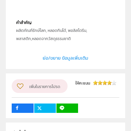
คำสำคัญ
ผลิตภัณฑ์รักษ์โลก, หลอดกินได้, พอลิสไตรีน,
พลาสติก,หลอดจากวัสดุธรรมชาติ
ประเภท
Text
ย่อ/ขยาย ข้อมูลเพิ่มเติม
ลิขสิทธิ์
สถาบันส่งเสริมการสอนวิทยาศาสตร์และเทคโนโลยี (สสวท.)
ผู้แต่ง หรือ เจ้าของผลงาน
สุภาวดี สาระวัน
ให้คะแนน
เพิ่มในรายการโปรด
วิชา
เคมี
ระดับชั้น
ม.1, ม.2, ม.3, ม.4, ม.5, ม.6
กลุ่มเป้าหมาย
ครู, นักเรียน, บุคคลทั่วไป