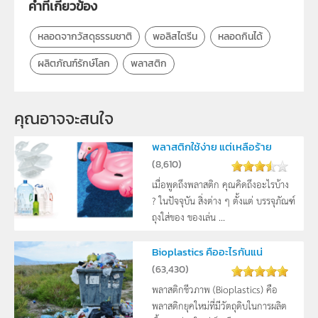
คำที่เกี่ยวข้อง
หลอดจากวัสดุธรรมชาติ
พอลิสไตรีน
หลอดกินได้
ผลิตภัณฑ์รักษ์โลก
พลาสติก
คุณอาจจะสนใจ
พลาสติกใช้ง่าย แต่เหลือร้าย
(
8,610
)
เมื่อพูดถึงพลาสติก คุณคิดถึงอะไรบ้าง
? ในปัจจุบัน สิ่งต่าง ๆ ตั้งแต่ บรรจุภัณฑ์
ถุงใส่ของ ของเล่น ...
Bioplastics คืออะไรกันแน่
(
63,430
)
พลาสติกชีวภาพ (Bioplastics) คือ
พลาสติกยุคใหม่ที่มีวัตถุดิบในการผลิต