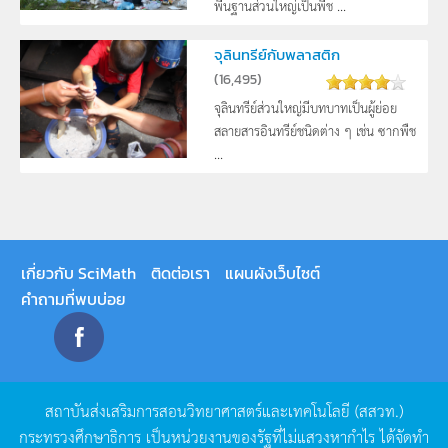
พื้นฐานส่วนใหญ่เป็นพืช ...
จุลินทรีย์กับพลาสติก
(
16,495
)
จุลินทรีย์ส่วนใหญ่มีบทบาทเป็นผู้ย่อย
สลายสารอินทรีย์ชนิดต่าง ๆ เช่น ซากพืช
...
เกี่ยวกับ SciMath
ติดต่อเรา
แผนผังเว็บไซต์
คำถามที่พบบ่อย
สถาบันส่งเสริมการสอนวิทยาศาสตร์และเทคโนโลยี
(
สสวท
.)
กระทรวงศึกษาธิการ
เป็นหน่วยงานของรัฐที่ไม่แสวงหากำไร
ได้จัดทำ