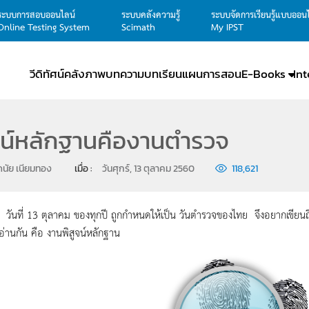
ระบบการสอบออนไลน์
ระบบคลังความรู้
ระบบจัดการเรียนรู้แบบออน
Online Testing System
Scimath
My IPST
วีดิทัศน์
คลังภาพ
บทความ
บทเรียน
แผนการสอน
E-Books
In
จน์หลักฐานคืองานตำรวจ
นัย เนียมทอง
เมื่อ : 
วันศุกร์, 13 ตุลาคม 2560
118,621
 13 ตุลาคม ของทุกปี ถูกกำหนดให้เป็น วันตำรวจของไทย จึงอยากเขียนถึง
้อ่านกัน คือ งานพิสูจน์หลักฐาน