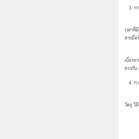
กา
การตรวจ
เวลาที่ม
ลายมือท
ลักษณะ
เนื่องจ
ตรงกัน 
กา
เป็นกา
วัตถุ ว