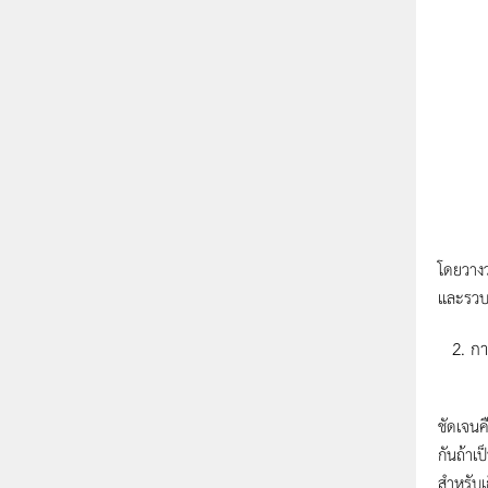
เจ้าหน
โดยวาง
และรวบร
กา
การหาลา
ชัดเจนค
กันถ้าเ
สำหรับเ