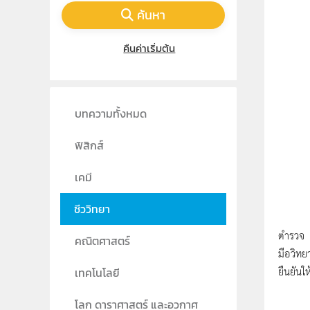
ค้นหา
คืนค่าเริ่มต้น
บทความทั้งหมด
ฟิสิกส์
เคมี
ชีววิทยา
อาชญาก
ตำรวจ ซ
คณิตศาสตร์
มือวิทย
ยืนยันใ
เทคโนโลยี
นิติวิ
โลก ดาราศาสตร์ และอวกาศ