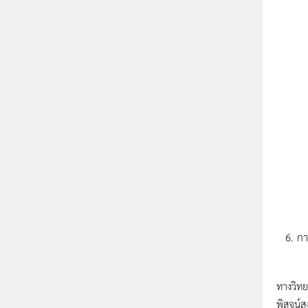
กา
โดยส่ว
ทางวิทย
พิสูจน์