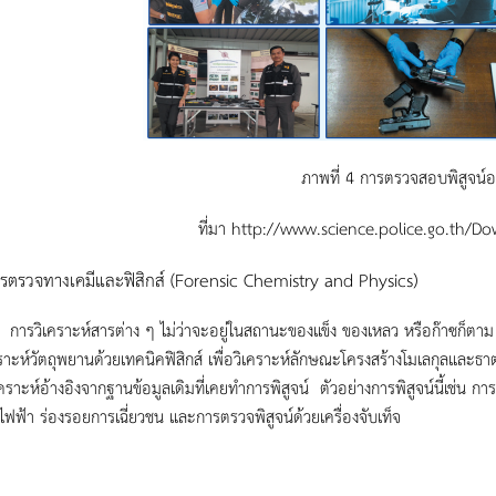
ภาพที่ 4 การตรวจสอบพิสูจน์อ
ที่มา http://www.science.police.go.th/
รตรวจทางเคมีและฟิสิกส์ (Forensic Chemistry and Physics)
คราะห์สารต่าง ๆ ไม่ว่าจะอยู่ในสถานะของแข็ง ของเหลว หรือก๊าซก็ตาม โ
ราะห์วัตถุพยานด้วยเทคนิคฟิสิกส์ เพื่อวิเคราะห์ลักษณะโครงสร้างโมเลกุลและธ
คราะห์อ้างอิงจากฐานข้อมูลเดิมที่เคยทำการพิสูจน์ ตัวอย่างการพิสูจน์นี้เช่น 
ไฟฟ้า ร่องรอยการเฉี่ยวชน และการตรวจพิสูจน์ด้วยเครื่องจับเท็จ