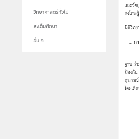
และวัตถ
วิทยาศาสตร์ทั่วไป
ลงโทษผู
สะเต็มศึกษา
นิติวิท
อื่น ๆ
กา
ขั้นตอ
ฐาน ร่ว
ป้องกัน
อุปกรณ์ 
โดยเด็ด