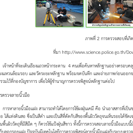
ภาพที่ 2 การตรวจสอบที่เกิด
ที่มา http://www.science.police.go.th/
้าที่จะเดินเรียงแถวหน้ากระดาน 4 คนเพื่อค้นหาหลักฐานอย่างครอบคลุม
วงแหวนล้อมรอบ และวัดระยะหลักฐาน พร้อมจดบันทึก และถ่ายภาพก่อนออกจากจุ
วมไว้ที่กองบัญชาการ เพื่อให้ผู้ชำนาญการตรวจพิสูจน์หลักฐานต่อไป
รตรวจลายนิ้วมือ
ยนิ้วมือแฝง สามารถทำได้โดยการใช้ผงฝุ่นเคมี คือ นำเอาสสารที่เป็นของแข
ือ ไส้แท่งดินสอ ซึ่งเป็นสีดำ และเป็นสีที่ตัดกับสีของพื้นผิววัตถุจนเห็นรอยได้ชั
ป็นพื้นผิววัตถุที่มีสีมืด ๆ ก็ควรใช้แป้งฝุ่นสีขาว ทั้งนี้การตรวจสอบลายนิ้วมือแ
ก็บลอกรอยแฝง ปัจจุบันมีเทคโนโลยีการตรวจพิสูจน์ลายนิ้วมือแฝงกับระบบตรวจ