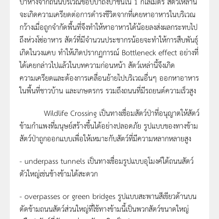
ป่าห่างจากถนนบริเวณขอบป่าถึงป่าชั้นใน 1 กิโลเมตร สัตว์เหล่านี้
จะเกิดความเครียดต่อการดำรงชีวิตจากที่เคยหาอาหารในบริเวณ
กว้างเมื่อถูกจำกัดพื้นที่จึงทำให้หาอาหารได้น้อยลงส่งผลกระทบไป
ถึงห่วงโซ่อาหาร สัตว์ที่มีจำนวนประชากรน้อยจะทำให้การสืบพันธุ์
เกิดในวงแคบ ทำให้เกิดปรากฏการณ์ Bottleneck effect อย่างที่
ได้เคยกล่าวไปแล้วในบทความก่อนหน้า สัตว์เหล่านี้จึงเกิด
ความเครียดและต้องการเคลื่อนย้ายไปบริเวณอื่นๆ ออกหาอาหาร
ในพื้นที่ชาวบ้าน และเกษตรกร รวมถึงถนนที่มีรถยนต์ความเร็วสูง
Wildlife Crossing เป็นทางเชื่อมสัตว์ป่าที่อนุญาตให้สัตว์
ข้ามกำแพงที่มนุษย์สร้างขึ้นได้อย่างปลอดภัย รูปแบบของทางข้าม
สัตว์ป่าถูกออกแบบเพื่อให้เหมาะกับสัตว์ที่มีความหลากหลายสูง
- underpass tunnels เป็นทางเชื่อมรูปแบบอุโมงค์ใต้ถนนสัตว์
ตัวใหญ่เช่นช้างข้ามได้สะดวก
- overpasses or green bridges รูปแบบสะพานสีเขียวด้านบน
ตัดข้ามถนนสัตว์ส่วนใหญ่ที่ใช้ทางข้ามนี้เป็นพวกสัตว์ขนาดใหญ่