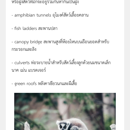
หรือฝูงสัตว์ที่มักจะอยู่รวมกันหากินเป็นฝูง
- amphibian tunnels อุโมงค์สัตว์เลื้อยคลาน
- fish ladders สะพานปลา
- canopy bridge สะพานสูงที่ห้อยโหนบนเรือนยอดสำหรับ
กระรอกและลิง
- culverts ท่อระบายน้ำสำหรับสัตว์เลี้ยงลูกด้วยนมขนาดเล็ก
นาค เม่น แบรดเจอร์
- green roofs หลังคาเขียวนกและผีเสื้อ