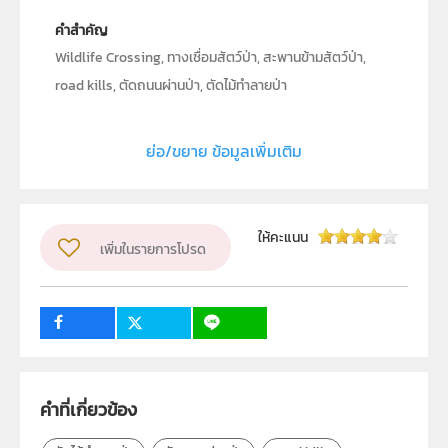
คำสำคัญ
Wildlife Crossing, ทางเชื่อมสัตว์ป่า, สะพานข้ามสัตว์ป่า,
road kills, ตัดถนนผ่านป่า, ตัดไม้ทำลายป่า
ประเภท
Text
ย่อ/ขยาย ข้อมูลเพิ่มเติม
ลิขสิทธิ์
สถาบันส่งเสริมการสอนวิทยาศาสตร์และเทคโนโลยี (สสวท.)
ผู้แต่ง หรือ เจ้าของผลงาน
ให้คะแนน
เพิ่มในรายการโปรด
สิริประภาภรณ์ สิงหบุราจารย์
วิชา
ชีววิทยา
ระดับชั้น
ป.1, ป.2, ป.3, ป.4, ป.5, ป.6, ม.1, ม.2, ม.3, ม.4, ม.5, ม.6
กลุ่มเป้าหมาย
คำที่เกี่ยวข้อง
ครู, นักเรียน, บุคคลทั่วไป