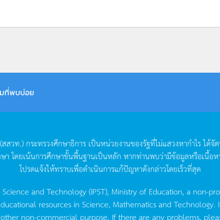
มที่พบบ่อย
(
สสวท
.)
กระทรวงศึกษาธิการ
เป็นหน่วยงานของรัฐที่ไม่แสวงหากำไร
ได้จั
กษา
โดยเน้นการศึกษาขั้นพื้นฐานเป็นหลัก
หากท่านพบว่ามีข้อมูลหรือเนื้อห
โปรดแจ้งให้ทราบเพื่อดำเนินการแก้ปัญหาดังกล่าวโดยเร็วที่สุด
g Science and Technology (IPST), Ministry of Education, a non-pro
ucational resources in Science, Mathematics and Technology. IPST 
 other non-commercial purpose. If there are any problems, plea