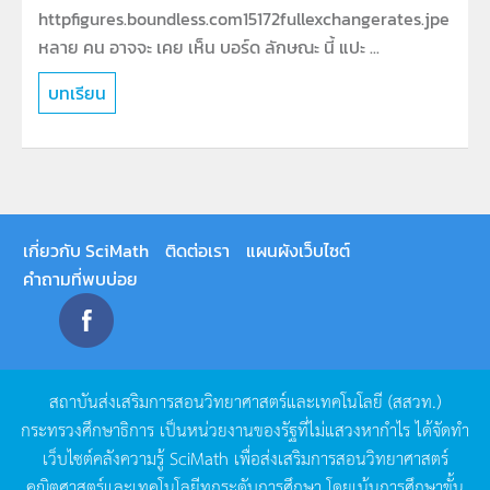
httpfigures.boundless.com15172fullexchangerates.jpe
หลาย คน อาจจะ เคย เห็น บอร์ด ลักษณะ นี้ แปะ ...
บทเรียน
เกี่ยวกับ SciMath
ติดต่อเรา
แผนผังเว็บไซต์
คำถามที่พบบ่อย
สถาบันส่งเสริมการสอนวิทยาศาสตร์และเทคโนโลยี
(
สสวท
.)
กระทรวงศึกษาธิการ
เป็นหน่วยงานของรัฐที่ไม่แสวงหากำไร
ได้จัดทำ
เว็บไซต์คลังความรู้
SciMath
เพื่อส่งเสริมการสอนวิทยาศาสตร์
คณิตศาสตร์และเทคโนโลยีทุกระดับการศึกษา
โดยเน้นการศึกษาขั้น