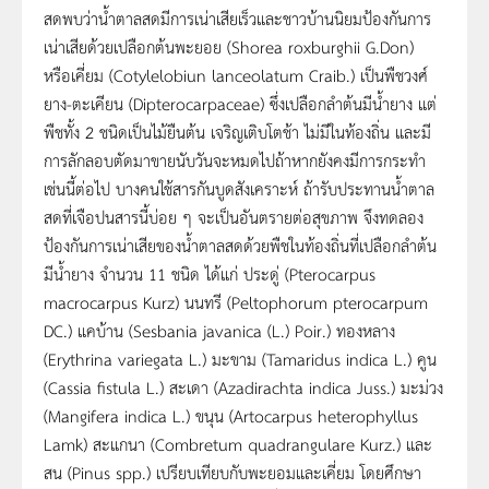
สดพบว่าน้ำตาลสดมีการเน่าเสียเร็วและชาวบ้านนิยมป้องกันการ
เน่าเสียด้วยเปลือกต้นพะยอย (Shorea roxburghii G.Don)
หรือเคี่ยม (Cotylelobiun lanceolatum Craib.) เป็นพืชวงศ์
ยาง-ตะเคียน (Dipterocarpaceae) ซึ่งเปลือกลำต้นมีน้ำยาง แต่
พืชทั้ง 2 ชนิดเป็นไม้ยืนต้น เจริญเติบโตช้า ไม่มีในท้องถิ่น และมี
การลักลอบตัดมาขายนับวันจะหมดไปถ้าหากยังคงมีการกระทำ
เช่นนี้ต่อไป บางคนใช้สารกันบูดสังเคราะห์ ถ้ารับประทานน้ำตาล
สดที่เจือปนสารนี้บ่อย ๆ จะเป็นอันตรายต่อสุขภาพ จึงทดลอง
ป้องกันการเน่าเสียของน้ำตาลสดด้วยพืชในท้องถิ่นที่เปลือกลำต้น
มีน้ำยาง จำนวน 11 ชนิด ได้แก่ ประดู่ (Pterocarpus
macrocarpus Kurz) นนทรี (Peltophorum pterocarpum
DC.) แคบ้าน (Sesbania javanica (L.) Poir.) ทองหลาง
(Erythrina variegata L.) มะขาม (Tamaridus indica L.) คูน
(Cassia fistula L.) สะเดา (Azadirachta indica Juss.) มะม่วง
(Mangifera indica L.) ขนุน (Artocarpus heterophyllus
Lamk) สะแกนา (Combretum quadrangulare Kurz.) และ
สน (Pinus spp.) เปรียบเทียบกับพะยอมและเคี่ยม โดยศึกษา