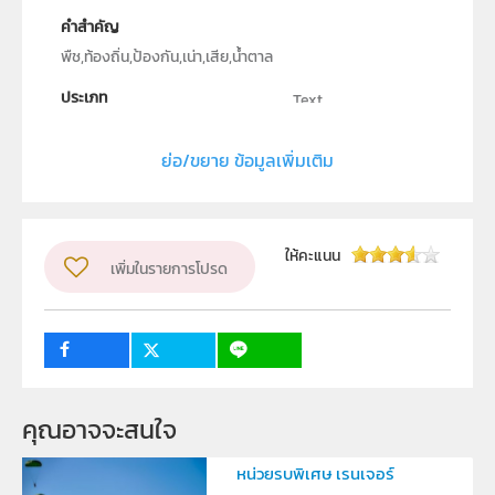
คำสำคัญ
พืช,ท้องถิ่น,ป้องกัน,เน่า,เสีย,น้ำตาล
ประเภท
Text
ลิขสิทธิ์
โรงเรียนดัดดรุณี
ย่อ/ขยาย ข้อมูลเพิ่มเติม
ผู้แต่ง หรือ เจ้าของผลงาน
นางสาวเกษิณี เกตุเลขา, นางสาวศรีวรรณา ศัลยกำธร,
นางสาวรัตนา มังกรแก้ว
ให้คะแนน
เพิ่มในรายการโปรด
ระดับชั้น
ม.4, ม.5, ม.6
กลุ่มเป้าหมาย
ครู, นักเรียน
1
คุณอาจจะสนใจ
หน่วยรบพิเศษ เรนเจอร์