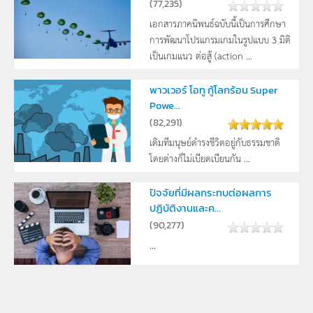
(
77,235
)
เอกสารภาคนิพนธ์ฉบับนี้เป็นการศึกษา
การพัฒนาโปรแกรมเกมในรูปแบบ 3 มิติ
เป็นเกมแนว ต่อสู้ (action ...
พาวเวอร์ โอทู กู้โลกร้อน Super
Powe...
(
82,291
)
เดิมทีมนุษย์ดำรงชีวิตอยู่กับธรรมชาติ
โดยต่างก็ไม่เบียดเบียนกัน ...
ปัจจัยที่มีผลกระทบต่อผลการ
ปฏิบัติงานและค...
(
90,277
)
...