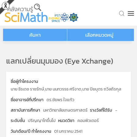
Skip to main content
ค้นหา
เลือกหมวดหมู่
แลกเปลี่ยนมุมมอง (Eye Xchange)
ชื่อผู้ทำโครงงาน
นาย ธีรเดช ราชรักษ์,นาย นนทวรรธ ศรีจาด,นาย ปิยบุตร ถวิลถิรกุล
ชื่ออาจารย์ที่ปรึกษา
ดร.ชัยพร ใจแก้ว
สถาบันการศึกษา
มหาวิทยาลัยเกษตรศาสตร์
รางวัลที่ได้รับ
-
ระดับชั้น
ปริญญาโทขึ้นไป
หมวดวิชา
คอมพิวเตอร์
วัน/เดือน/ปี ทำโครงงาน
01 มกราคม 2541