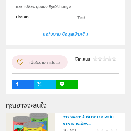
แลก,เปลี่ยน,มุมมอง,EyeXchange
ประเภท
Text
ลิขสิทธิ์
ย่อ/ขยาย ข้อมูลเพิ่มเติม
มหาวิทยาลัยเกษตรศาสตร์
ผู้แต่ง หรือ เจ้าของผลงาน
นาย ธีรเดช ราชรักษ์,นาย นนทวรรธ ศรีจาด,นาย ปิยบุตร ถวิล
ให้คะแนน
เพิ่มในรายการโปรด
ถิรกุล
ระดับชั้น
ม.4, ม.5, ม.6
กลุ่มเป้าหมาย
ครู, นักเรียน
คุณอาจจะสนใจ
การวิเคราะห์ปริมาณ OCPs ใน
อาหารกระป๋อง...
(
84,502
)