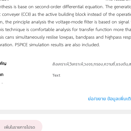
nthesis is base on second-order differential equation. The generati
t conveyer (CCII) as the active building block instead of the operat
on, the principle analysis the voltage-mode filter is based on signal
his technique is comfortable analysis for transfer function more t
sis cans simultaneously reslise lowpas, bandpass and highpass respo
uration. PSPICE simulation results are also included.
คัญ
สังเคราะห์,วิเคราะห์,วงจร,กรอง,ความถี่,แรงดั
ภท
Text
ธิ์
คณะวิทยาศาสตร์ มหาวิทยาลัยนเรศวร
่ง หรือ เจ้าของผลงาน
กนิษฐกา เทพจันตา
ย่อ/ขยาย ข้อมูลเพิ่มเต
ั้น
ม.4, ม.5, ม.6
เป้าหมาย
ครู, นักเรียน
เพิ่มในรายการโปรด