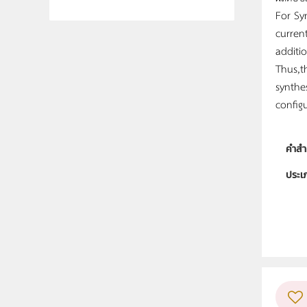
For Sy
curren
additi
Thus,t
synthe
config
คำสำ
ประเ
ลิขสิท
ผู้แต
ระดับช
กลุ่ม