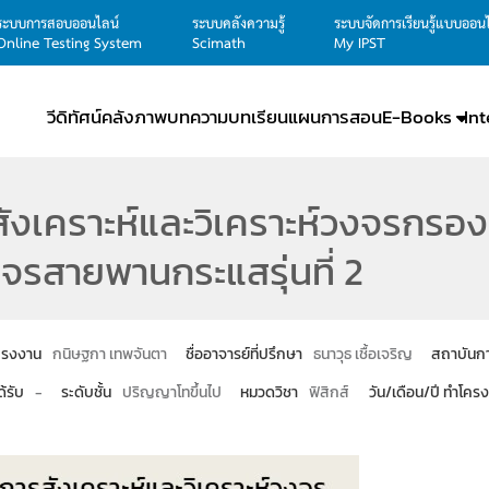
ระบบการสอบออนไลน์
ระบบคลังความรู้
ระบบจัดการเรียนรู้แบบออน
Online Testing System
Scimath
My IPST
วีดิทัศน์
คลังภาพ
บทความ
บทเรียน
แผนการสอน
E-Books
In
ังเคราะห์และวิเคราะห์วงจรกรอ
งจรสายพานกระแสรุ่นที่ 2
โครงงาน
กนิษฐกา เทพจันตา
ชื่ออาจารย์ที่ปรึกษา
ธนาวุธ เชื้อเจริญ
สถาบันก
ด้รับ
-
ระดับชั้น
ปริญญาโทขึ้นไป
หมวดวิชา
ฟิสิกส์
วัน/เดือน/ปี ทำโคร