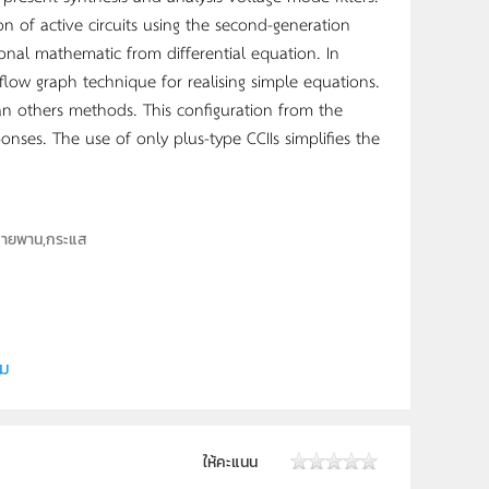
on of active circuits using the second-generation
ional mathematic from differential equation. In
 flow graph technique for realising simple equations.
han others methods. This configuration from the
nses. The use of only plus-type CCIIs simplifies the
น,สายพาน,กระแส
ิม
ให้คะแนน