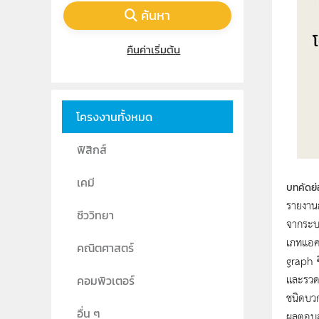
ค้นหา
คืนค่าเริ่มต้น
โครงงานทั้งหมด
ฟิสิกส์
เคมี
บทคัดย่
รายงานก
ชีววิทยา
จากระบบ
เภทแอคท
คณิตศาสตร์
graph ซ
และรวดเ
คอมพิวเตอร์
ชนิดบว
อื่น ๆ
ผลตอบสน