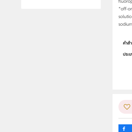
fluoro
“off-o
solutio
sodium
คำสำ
ประเ
ลิขสิท
ผู้แต
ระดับช
กลุ่ม