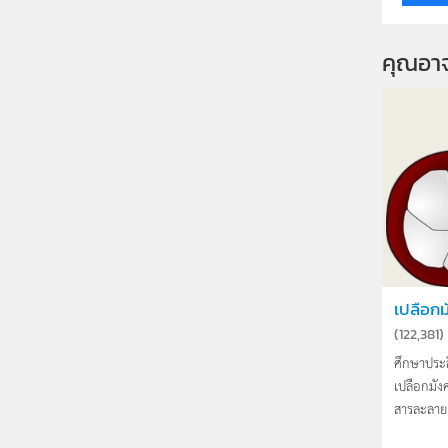
คุณอา
เปลือกม
(
122,381
)
ศึกษาประส
เปลือกมัง
สารละลายเล