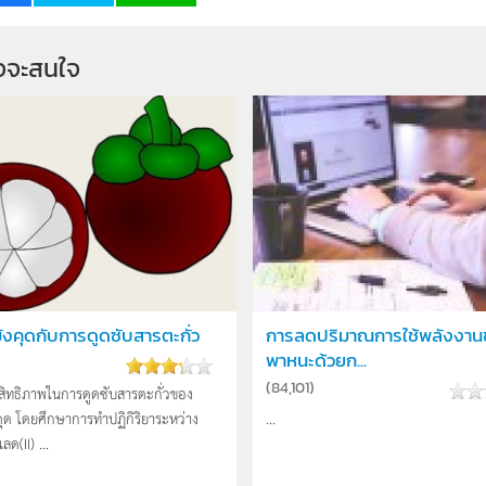
จจะสนใจ
ังคุดกับการดูดซับสารตะกั่ว
การลดปริมาณการใช้พลังงา
พาหนะด้วยก...
(
84,101
)
ิทธิภาพในการดูดซับสารตะกั่วของ
คุด โดยศึกษาการทำปฏิกิริยาระหว่าง
...
ด(II) ...