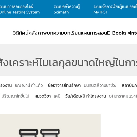
ระบบการสอบออนไลน์
ระบบคลังความรู้
ระบบจัดการเรียนรู้แบบออน
Online Testing System
Scimath
My IPST
วีดิทัศน์
คลังภาพ
บทความ
บทเรียน
แผนการสอน
E-Books
In
สังเคราะห์โมเลกุลขนาดใหญ่ใน
โครงงาน
อัญญานี คำแก้ว
ชื่ออาจารย์ที่ปรึกษา
นันทนิตย์ วานิชาชีวะ
สถาบันก
ปริญญาโทขึ้นไป
หมวดวิชา
เคมี
วัน/เดือน/ปี ทำโครงงาน
01 มกราคม 254