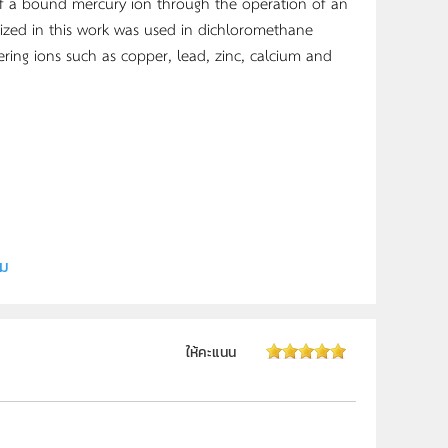
 of a bound mercury ion through the operation of an
ized in this work was used in dichloromethane
fering ions such as copper, lead, zinc, calcium and
ากร
ิม
ให้คะแนน