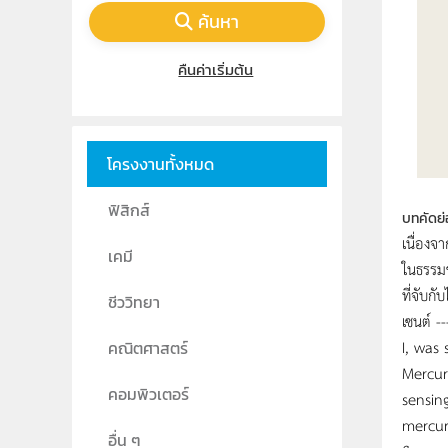
ค้นหา
คืนค่าเริ่มต้น
โครงงานทั้งหมด
ฟิสิกส์
บทคัดย่
เนื่องจ
เคมี
ในธรรมช
ที่จับก
ชีววิทยา
เซนต์ --
I, was
คณิตศาสตร์
Mercur
คอมพิวเตอร์
sensing
mercur
อื่น ๆ