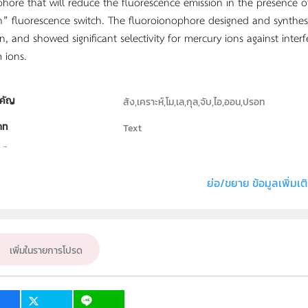
phore that will reduce the fluorescence emission in the presence
n” fluorescence switch. The fluoroionophore designed and synthes
n, and showed significant selectivity for mercury ions against inter
 ions.
คัญ
สัง,เคราะห์,โม,เล,กุล,จับ,ไอ,ออน,ปรอท
ภท
Text
ธิ์
ภาควิชาเคมี คณะวิทยาศาสตร์ มหาวิทยาลัยศิลป
่ง หรือ เจ้าของผลงาน
อัญญานี คำแก้ว
ย่อ/ขยาย ข้อมูลเพิ่มเต
ั้น
ม.4, ม.5, ม.6
เป้าหมาย
ครู, นักเรียน
เพิ่มในรายการโปรด