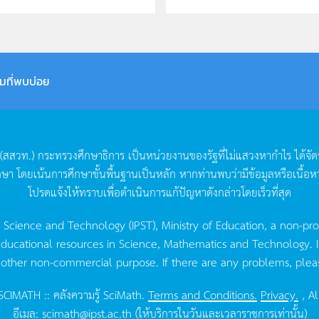
มที่พบบ่อย
(
สสวท
.)
กระทรวงศึกษาธิการ
เป็นหน่วยงานของรัฐที่ไม่แสวงหากำไร
ได้จั
กษา
โดยเน้นการศึกษาขั้นพื้นฐานเป็นหลัก
หากท่านพบว่ามีข้อมูลหรือเนื้อห
โปรดแจ้งให้ทราบเพื่อดำเนินการแก้ปัญหาดังกล่าวโดยเร็วที่สุด
g Science and Technology (IPST), Ministry of Education, a non-pro
ucational resources in Science, Mathematics and Technology. IPST 
 other non-commercial purpose. If there are any problems, plea
CIMATH :: คลังความรู้ SciMath.
Terms and Conditions.
Privacy.
, Al
อีเมล:
scimath@ipst.ac.th
(ให้บริการในวันและเวลาราชการเท่านั้น)