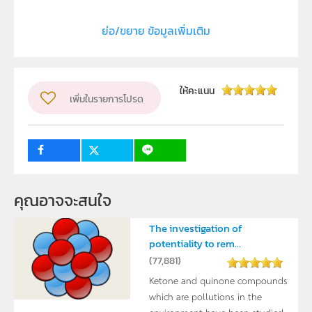
ประเภท
Text
ย่อ/ขยาย ข้อมูลเพิ่มเติม
ลิขสิทธิ์
Department of Chemistry, Faculty of Science, Ubon
Ratchathani Rajabhat University
ให้คะแนน
เพิ่มในรายการโปรด
ผู้แต่ง หรือ เจ้าของผลงาน
Roongnapa Hemdaeng
ระดับชั้น
ม.4, ม.5, ม.6
กลุ่มเป้าหมาย
ครู, นักเรียน
คุณอาจจะสนใจ
The investigation of
potentiality to rem...
(
77,881
)
Ketone and quinone compounds
which are pollutions in the
environment have been studied