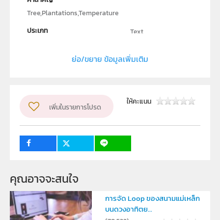
Tree,Plantations,Temperature
ประเภท
Text
ลิขสิทธิ์
ย่อ/ขยาย ข้อมูลเพิ่มเติม
Department of Biology, Faculty of Science, Mahidol
University
ผู้แต่ง หรือ เจ้าของผลงาน
ให้คะแนน
เพิ่มในรายการโปรด
Tree,Plantations,Temperature
ระดับชั้น
ม.4, ม.5, ม.6
กลุ่มเป้าหมาย
ครู, นักเรียน
คุณอาจจะสนใจ
การจัด Loop ของสนามแม่เหล็ก
บนดวงอาทิตย...