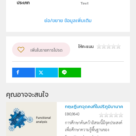
ประเภท
Text
ลิขสิทธิ์
ย่อ/ขยาย ข้อมูลเพิ่มเติม
ภาควิชาชีววิทยา คณะวิทยาศาสตร์ มหาวิทยาลัยศิลปากร
ผู้แต่ง หรือ เจ้าของผลงาน
อารีย์ หมั่นพัฒนาการ
ระดับชั้น
ม.4, ม.5, ม.6
ให้คะแนน
เพิ่มในรายการโปรด
กลุ่มเป้าหมาย
ครู, นักเรียน
คุณอาจจะสนใจ
ทฤษฎีบทจุดคงที่ในปริภูมิบานาค
(
80,164
)
การศึกษาค้นคว้าอิสระนี้มีจุดประสงค์
เพื่อศึกษาความรู้พื้นฐานของ