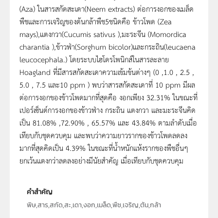
(Aza) ในสารสกัดสะเดา(Neem extracts) ต่อการงอกของเมล็ด
พืชและการเจริญของต้นกล้าพืช5ชนิดคือ ข้าวโพด (Zea
mays),แตงกวา(Cucumis sativus ),มะระจีน (Momordica
charantia ),ข้าวฟ่า(Sorghum bicolor)และกระถิน(leucaena
leucocephala.) โดยระบบไฮโดรโพนิกส์ในสารละลาย
Hoagland ที่มีสารสกัดสะเดาความเข้มข้นต่างๆ (0 ,1.0 , 2.5 ,
5.0 , 7.5 และ10 ppm ) พบว่าสารสกัดสะเดาที่ 10 ppm มีผล
ต่อการงอกของข้าวโพดมากที่สุดคือ งอกเพียง 32.31% ในขณะที่
เปอร์เซ็นต์การงอกของข้าวฟ่าง กระถิน แตงกวา และมะระจีนคิด
เป็น 81.08% ,72.90% , 65.57% และ 43.84% ตามลำดับเมื่อ
เทียบกับชุดควบคุม และพบว่าความยาวรากของข้าวโพดลดลง
มากที่สุดคิดเป็น 4.39% ในขณะที่น้ำหนักแห้งรากของพืชอื่นๆ
ยกเว้นแตงกว่าลดลงอย่างมีนัยสำคัญ เมื่อเทียบกับชุดควบคุม
คำสำคัญ
พิษ,สาร,สกัด,สะ,เดา,งอก,เมล็ด,พืช,เจริญ,ต้น,กล้า