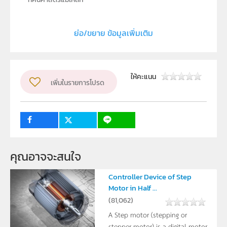
ประเภท
Text
ย่อ/ขยาย ข้อมูลเพิ่มเติม
ลิขสิทธิ์
ภาควิชาฟิสิกส์ คณะวิทยาศาสตร์ มหาวิทยาลัยมหาสารคาม
ผู้แต่ง หรือ เจ้าของผลงาน
ให้คะแนน
เพิ่มในรายการโปรด
จิรพัฒน์ กัลปภิญโญกุล
ระดับชั้น
ม.4, ม.5, ม.6
กลุ่มเป้าหมาย
ครู, นักเรียน
คุณอาจจะสนใจ
Controller Device of Step
Motor in Half ...
(
81,062
)
A Step motor (stepping or
stepper motor) is a digital motor.