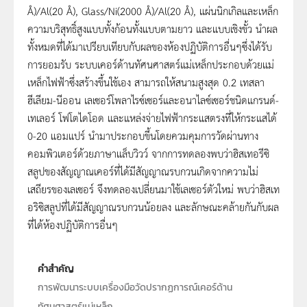
Å)/Al(20 Å), Glass/Ni(2000 Å)/Al(20 Å), แผ่นนิกเกิลและเหล็ก
ความบริสุทธิ์สูงแบบทั้งก้อนทั้งแบบตามยาว และแบบเชิงขั้ว นำผล
ทั้งหมดที่ได้มาเปรียบเทียบกับผลของห้องปฏิบัติการอื่นๆซึ่งได้รับ
การยอมรับ ระบบเคอร์ด้านทัศนศาสตร์แม่เหล็กประกอบด้วยแม่
เหล็กไฟฟ้าซึ่งสร้างขึ้นใช้เอง สามารถให้สนามสูงสุด 0.2 เทสลา
ฮีเลียม-นีออน เลเซอร์โพลาไรซ์เซอร์และอนาไลซ์เซอร์ชนิดแกรนด์-
เทเลอร์ โฟโตไดโอด และแหล่งจ่ายไฟฟ้ากระแสตรงที่ให้กระแสได้
0-20 แอมแปร์ นำมาประกอบขึ้นโดยควมคุมการวัดผ่านทาง
คอมพิวเตอร์ด้วยภาษาแล็บวิวว์ จากการทดลองพบว่าฮิสเทอรีซิ
สลูปของสัญญาณเคอร์ที่ได้มีสัญญาณรบกวนเกิดจากความไม่
เสถียรของเลเซอร์ จึงทดลองเปลี่ยนมาใช้เลเซอร์ตัวใหม่ พบว่าฮิสเท
อริซิสลูปที่ได้มีสัญญาณรบกวนน้อยลง และลักษณะคล้ายกันกับผล
ที่ได้ห้องปฏิบัติการอื่นๆ
คำสำคัญ
การพัฒนาระบบเครื่องมือวัดปรากฏการณ์เคอร์ด้าน
ทัศนศาสตร์แม่เหล็ก