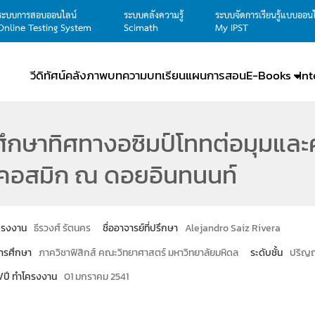
ระบบการสอบออนไลน์
ระบบคลังความรู้
ระบบจัดการเรียนรู้แบบออน
Online Testing System
Scimath
My IPST
วีดิทัศน์
คลังภาพ
บทความ
บทเรียน
แผนการสอน
E-Books
In
ึกษาทิศทางอซิมป์โททต่อมุมและค
ีคอสมิก ณ ดอยอินทนนท์
โครงงาน
ธีรวงศ์ รัตนคร
ชื่ออาจารย์ที่ปรึกษา
Alejandro Saiz Rivera
ารศึกษา
ภาควิชาฟิสิกส์ คณะวิทยาศาสตร์ มหาวิทยาลัยมหิดล
ระดับชั้น
ปริญญ
น/ปี ทำโครงงาน
01 มกราคม 2541