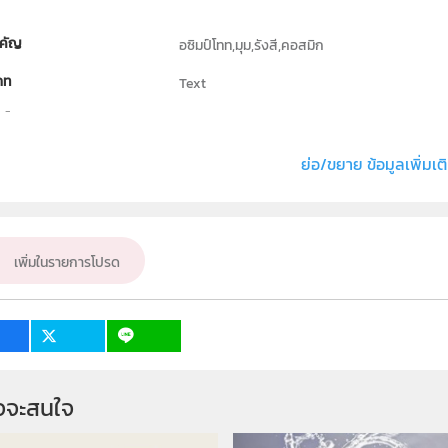
คัญ
อซิมป์โทท,มุม,รังสี,คอสมิก
ภท
Text
ธิ์
อซิมป์โทท,มุม,รังสี,คอสมิก
่ง หรือ เจ้าของผลงาน
ธีรวงศ์ รัตนคร
ย่อ/ขยาย ข้อมูลเพิ่มเต
ั้น
ม.4, ม.5, ม.6
เป้าหมาย
ครู, นักเรียน
เพิ่มในรายการโปรด
จจะสนใจ