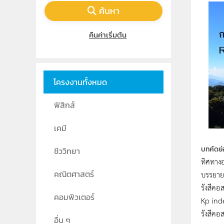
ค้นหา
คืนค่าเริ่มต้น
โครงงานทั้งหมด
ฟิสิกส์
เคมี
บทคัดย่
ชีววิทยา
ทิศทางอ
บรรยายเ
คณิตศาสตร์
รังสีคอ
คอมพิวเตอร์
Kp inde
รังสีคอ
อื่น ๆ