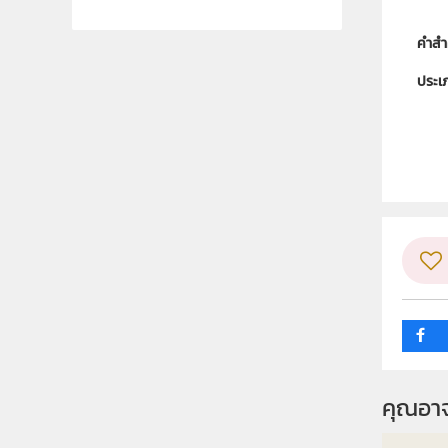
คำสำ
ประเ
ลิขสิท
ผู้แต
ระดับช
กลุ่ม
คุณอา