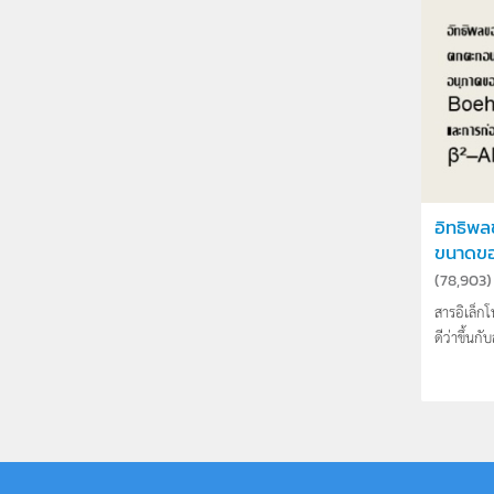
อิทธิพ
ขนาดขอ
(
78,903
)
สารอิเล็ก
ดีว่าขึ้นก