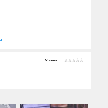
ิม
ให้คะแนน