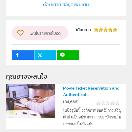
ย่อ/ขยาย ข้อมูลเพิ่มเติม
ประเภท
Text
ลิขสิทธิ์
ภาควิชาเคมี คณะวิทยาศาสตร์ มหาวิทยาลัยเชียงใหม่
ให้คะแนน
เพิ่มในรายการโปรด
ผู้แต่ง หรือ เจ้าของผลงาน
สมบัติ,รีโอโลยี,ท่อ,พอลิ,โคพอลิเมอร์,เส้น,ประสาท,ชีวภาพ
ระดับชั้น
ม.4, ม.5, ม.6
กลุ่มเป้าหมาย
ครู, นักเรียน
คุณอาจจะสนใจ
Movie Ticket Reservation and
Authenticat...
(
84,666
)
ในปัจจุบันนี้ ธุรกิจภาพยนตร์มีการเจริญ
เติบโตเป็นอย่างมาก การจองบัตรชมใน
ภาพยนตร์ในปัจจุบัน ...