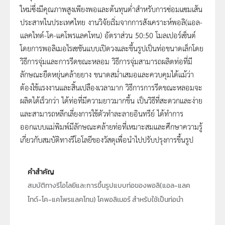
ใหม่ซึ่งมีคุณภาพสูงเพียงพอและต้นทุนต่ำสำหรับการซ่อมแซมเส้น
ประสาทในประเทศไทย งานวิจัยเริ่มจากการสังเคราะห์พอลิ(แอล-
แลคไทด์-โค-แคโพรแลคโทน) อัตราส่วน 50:50 โมลเปอร์เซ็นต์
โดยการพอลิเมอไรเซชันแบบเปิดวงและขึ้นรูปเป็นท่อขนาดเล็กโดย
วิธีการจุ่มและการรีดขณะหลอม วิธีการจุ่มสามารถผลิตท่อที่มี
ลักษณะยืดหยุ่นคล้ายยาง ขนาดสม่ำเสมอและควบคุมได้แม้ว่า
ต้องใช้แรงงานและสิ้นเปลืองเวลามาก วิธีการการรีดขณะหลอมจะ
ผลิตได้เร็วกว่า ได้ท่อที่มีความยาวมากขึ้น เป็นวิธีที่สะดวกและง่าย
และสามารถหลีกเลี่ยงการใช้ตัวทำละลายอินทรีย์ ได้ทำการ
ออกแบบแม่พิมพ์มีลักษณะคล้ายท่อที่เหมาะสมและศึกษาความรู้
เกี่ยวกับสมบัติทางรีโอโลยีของวัสดุเพื่อนำไปปรับปรุงการขึ้นรูป
คำสำคัญ
สมบัติทางรีโอโลยีและการขึ้นรูปแบบท่อของพอลิ(แอล-แลค
ไทด์-โค-แคโพรแลคโทน) โคพอลิเมอร์ สำหรับใช้เป็นท่อนำ
เส้นประสาทที่สลายตัวทางชีวภาพ