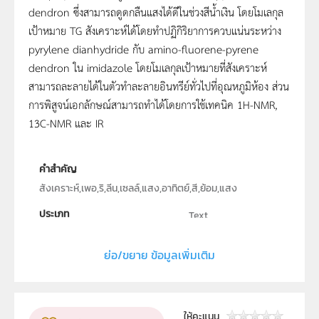
dendron ซึ่งสามารถดูดกลืนแสงได้ดีในช่วงสีน้ำเงิน โดยโมเลกุล
เป้าหมาย TG สังเคราะห์ได้โดยทำปฏิกิริยาการควบแน่นระหว่าง
pyrylene dianhydride กับ amino-fluorene-pyrene
dendron ใน imidazole โดยโมเลกุลเป้าหมายที่สังเคราะห์
สามารถละลายได้ในตัวทำละลายอินทรีย์ทั่วไปที่อุณหภูมิห้อง ส่วน
การพิสูจน์เอกลักษณ์สามารถทำได้โดยการใช้เทคนิค 1H-NMR,
13C-NMR และ IR
คำสำคัญ
สังเคราะห์,เพอ,ริ,ลีน,เซลล์,แสง,อาทิตย์,สี,ย้อม,แสง
ประเภท
Text
ลิขสิทธิ์
ย่อ/ขยาย ข้อมูลเพิ่มเติม
ภาควิชาเคมี คณะวิทยาศาสตร์ มหาวิทยาลัยอุบลราชธานี
ผู้แต่ง หรือ เจ้าของผลงาน
อิสรา พลนงค์
ระดับชั้น
ม.4, ม.5, ม.6
ให้คะแนน