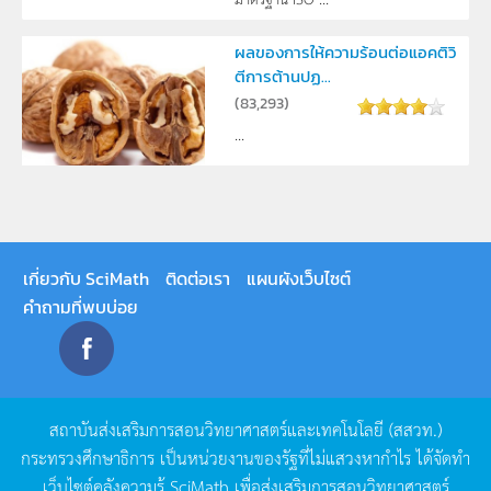
ผลของการให้ความร้อนต่อแอคติวิ
ตีการต้านปฏ...
(
83,293
)
...
เกี่ยวกับ SciMath
ติดต่อเรา
แผนผังเว็บไซต์
คำถามที่พบบ่อย
สถาบันส่งเสริมการสอนวิทยาศาสตร์และเทคโนโลยี
(
สสวท
.)
กระทรวงศึกษาธิการ
เป็นหน่วยงานของรัฐที่ไม่แสวงหากำไร
ได้จัดทำ
เว็บไซต์คลังความรู้
SciMath
เพื่อส่งเสริมการสอนวิทยาศาสตร์