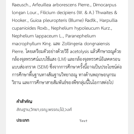
Raeusch., Arfeuillea arborescens Pierre., Dimocarpus
longan Lour., Filicium decipiens (W. & A.) Thwaites &
Hooker., Guioa pleuropteris (Blume) Radlk., Harpullia
cupanioides Roxb., Nephelium hypoleucum Kurz.,
Nephelium lappaceum L., Paranephelium
macrophyllum King. และ Zollingeria dongnaiensis
Pierre. โดยเตรียมตัวอย่างด้วยวิธี acetolysis แล้วศึกษาเรณูด้วย
กล้องจุลทรรศน์แบบใช้แสง (LM) และกล้องจุลทรรศน์อิเลคตรอน
แบบส่องกราด (SEM) ซึ่งจากการศึกษาครั้งนี้อาจเป็นประโยชน์ต่อ
การศึกษาพื้นฐานทางสัณฐานวิทยาเรณู ทางด้านพฤกษอนุกรม
วิธาน และการศึกษาสายสัมพันธ์ของพืชกลุ่มนี้ในโอกาสต่อไป
คำสำคัญ
สัณฐาน,วิทยา,เรณู,พรรณ,ไม้,วงศ์
ประเภท
Text
ลิขสิทธิ์