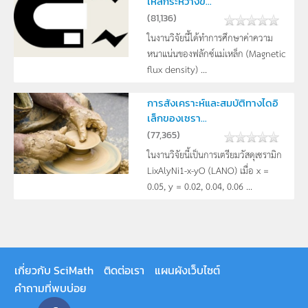
เหล็กระหว่างขั...
(
81,136
)
ในงานวิจัยนี้ได้ทำการศึกษาค่าความ
หนาแน่นของฟลักซ์แม่เหล็ก (Magnetic
flux density) ...
การสังเคราะห์และสมบัติทางไดอิ
เล็กของเซรา...
(
77,365
)
ในงานวิจัยนี้เป็นการเตรียมวัสดุเซรามิก
LixAlyNi1-x-yO (LANO) เมื่อ x =
0.05, y = 0.02, 0.04, 0.06 ...
เกี่ยวกับ SciMath
ติดต่อเรา
แผนผังเว็บไซต์
คำถามที่พบบ่อย