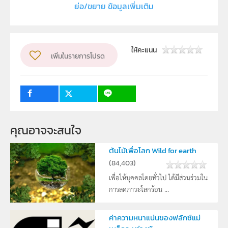
ย่อ/ขยาย ข้อมูลเพิ่มเติม
ภาควิชาพฤกษศาสตร์ คณะวิทยาศาสตร์ มหาวิทยาลัยมหิดล
ผู้แต่ง หรือ เจ้าของผลงาน
สัณฐาน,วิทยา,เรณู,พรรณ,ไม้,วงศ์
ให้คะแนน
เพิ่มในรายการโปรด
ระดับชั้น
ม.4, ม.5, ม.6
กลุ่มเป้าหมาย
ครู, นักเรียน
คุณอาจจะสนใจ
ต้นไม้เพื่อโลก Wild for earth
(
84,403
)
เพื่อให้บุคคลโดยทั่วไป ได้มีส่วนร่วมใน
การลดภาวะโลกร้อน ...
ค่าความหนาแน่นของฟลักซ์แม่