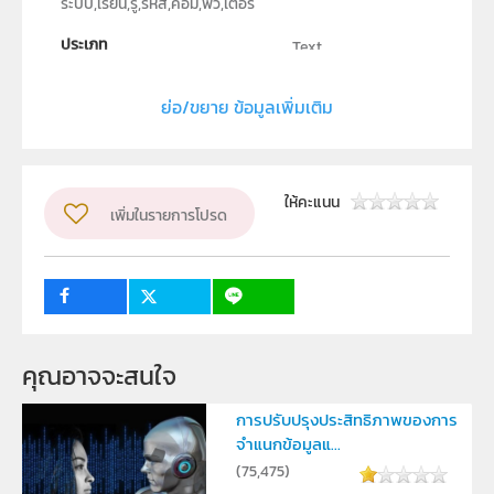
ระบบ,เรียน,รู้,รหัส,คอม,พิว,เตอร์
ประเภท
Text
ลิขสิทธิ์
ย่อ/ขยาย ข้อมูลเพิ่มเติม
โรงเรียนมหิดลวิทยานุสรณ์
ผู้แต่ง หรือ เจ้าของผลงาน
นางสาวศิริพร บุญเปลี่ยนพล , นายบุญนที ศักดิ์บุญญารัตน์
ให้คะแนน
เพิ่มในรายการโปรด
ระดับชั้น
ม.1, ม.2, ม.3, ม.4, ม.5, ม.6
คุณอาจจะสนใจ
การปรับปรุงประสิทธิภาพของการ
จำแนกข้อมูลแ...
(
75,475
)