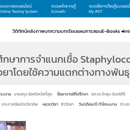
ระบบการสอบออนไลน์
ระบบคลังความรู้
ระบบจัดการเรียนรู้แบบออน
Online Testing System
Scimath
My IPST
วีดิทัศน์
คลังภาพ
บทความ
บทเรียน
แผนการสอน
E-Books
In
ึกษาการจำแนกเชื้อ Staphylococ
ื้อยาโดยใช้ความแตกต่างทางพันธ
โครงงาน
นายสรุจ ชัยศรีสวัสดิ์สุข
ชื่ออาจารย์ที่ปรึกษา
รศ.ดร.โกสุม จันทร์ศิริ
ประกาศนียบัตรวิชาชีพ
หมวดวิชา
ชีววิทยา
วัน/เดือน/ปี ทำโครงงาน
01 มก