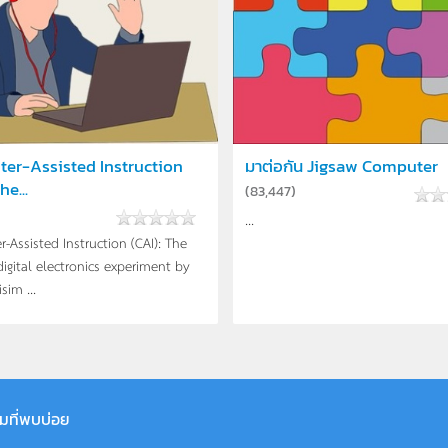
er-Assisted Instruction
มาต่อกัน Jigsaw Computer
he...
(
83,447
)
...
-Assisted Instruction (CAI): The
digital electronics experiment by
sim ...
มที่พบบ่อย