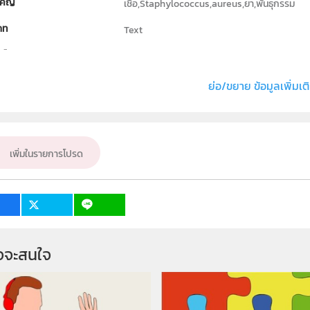
คัญ
เชื้อ,Staphylococcus,aureus,ยา,พันธุกรรม
ภท
Text
ธิ์
สถาบันส่งเสริมการสอนวิทยาศาสตร์และเทคโนโล
่ง หรือ เจ้าของผลงาน
นายสรุจ ชัยศรีสวัสดิ์สุข
ย่อ/ขยาย ข้อมูลเพิ่มเต
เป้าหมาย
ครู, นักเรียน, บุคคลทั่วไป
เพิ่มในรายการโปรด
จจะสนใจ