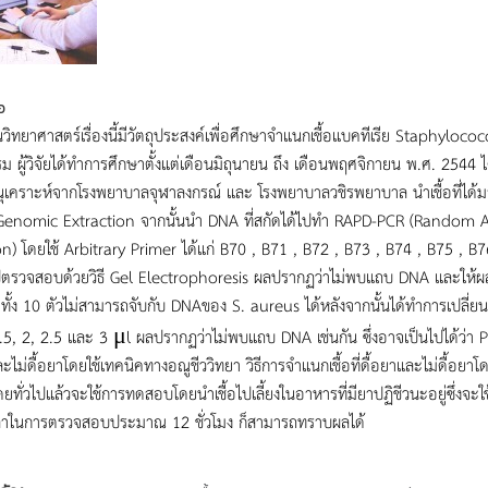
อ
วิทยาศาสตร์เรื่องนี้มีวัตถุประสงค์เพื่อศึกษาจำแนกเชื้อแบคทีเรีย Staphyloco
รม ผู้วิจัยได้ทำการศึกษาตั้งแต่เดือนมิถุนายน ถึง เดือนพฤศจิกายน พ.ศ. 2544 ได
เคราะห์จากโรงพยาบาลจุฬาลงกรณ์ และ โรงพยาบาลวชิรพยาบาล นำเชื้อที่ได้ม
ี Genomic Extraction จากนั้นนำ DNA ที่สกัดได้ไปทำ RAPD-PCR (Rando
n) โดยใช้ Arbitrary Primer ได้แก่ B70 , B71 , B72 , B73 , B74 , B75 , B7
ตรวจสอบด้วยวิธี Gel Electrophoresis ผลปรากฏว่าไม่พบแถบ DNA และให้ผล
ทั้ง 10 ตัวไม่สามารถจับกับ DNAของ S. aureus ได้หลังจากนั้นได้ทำการเปลี่
.5, 2, 2.5 และ 3 μl ผลปรากฏว่าไม่พบแถบ DNA เช่นกัน ซึ่งอาจเป็นไปได้ว่า P
ะไม่ดื้อยาโดยใช้เทคนิคทางอณูชีววิทยา วิธีการจำแนกเชื้อที่ดื้อยาและไม่ดื้อยาโด
ยทั่วไปแล้วจะใช้การทดสอบโดยนำเชื้อไปเลี้ยงในอาหารที่มียาปฏิชีวนะอยู่ซึ่งจ
วลาในการตรวจสอบประมาณ 12 ชั่วโมง ก็สามารถทราบผลได้