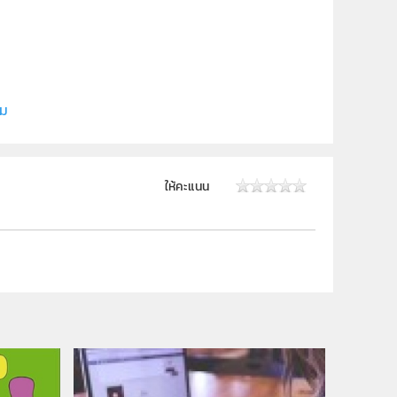
ยี
ิม
ให้คะแนน