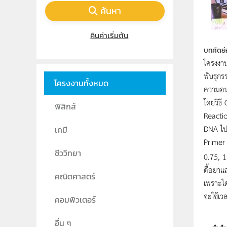
ค้นหา
คืนค่าเริ่มต้น
บทคัดย่
โครงงาน
พันธุกร
โครงงานทั้งหมด
ความอนุ
โดยวิธ
ฟิสิกส์
Reactio
DNA ไป
เคมี
Primer 
ชีววิทยา
0.75, 1
ดื้อยาแล
คณิตศาสตร์
เพราะโด
จะใช้เ
คอมพิวเตอร์
อื่น ๆ