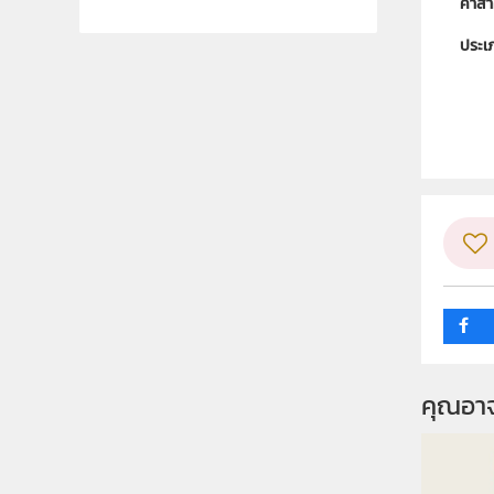
คำสำ
ประเ
ลิขสิท
ผู้แต
กลุ่ม
คุณอา