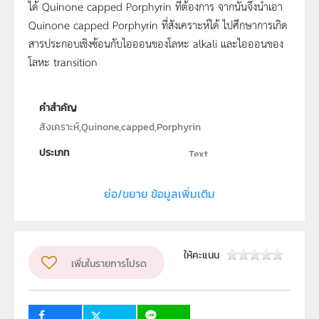
ได้ Quinone capped Porphyrin ที่ต้องการ จากนั้นจึงนำเอา
Quinone capped Porphyrin ที่สังเคราะห์ได้ ไปศึกษาการเกิด
สารประกอบเชิงซ้อนกับไอออนของโลหะ alkali และไอออนของ
โลหะ transition
คำสำคัญ
สังเคราะห์,Quinone,capped,Porphyrin
ประเภท
Text
ลิขสิทธิ์
ย่อ/ขยาย ข้อมูลเพิ่มเติม
สถาบันส่งเสริมการสอนวิทยาศาสตร์และเทคโนโลยี
ผู้แต่ง หรือ เจ้าของผลงาน
นายธนิษฐ์ ปราณีนรารัตน์
ให้คะแนน
เพิ่มในรายการโปรด
กลุ่มเป้าหมาย
ครู, นักเรียน, บุคคลทั่วไป