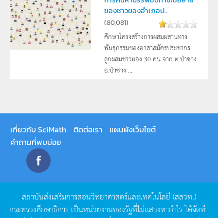
ของชาวยองอำเภอป...
(
80,081
)
ศึกษาโครงสร้างการผสมผสานทาง
พันธุกรรมของอาสาสมัครประชากร
ลูกผสมชาวยอง 30 คน จาก ต.ป่าซาง
อ.ป่าซาง ...
เกี่ยวกับ SciMath
ติดต่อเรา
แผนผังเว็บไซต์
คำถามที่พบบ่อย
สถาบันส่งเสริมการสอนวิทยาศาสตร์และเทคโนโลยี
(
สสวท
.)
กระทรวงศึกษาธิการ
เป็นหน่วยงานของรัฐที่ไม่แสวงหากำไร
ได้จัดทำ