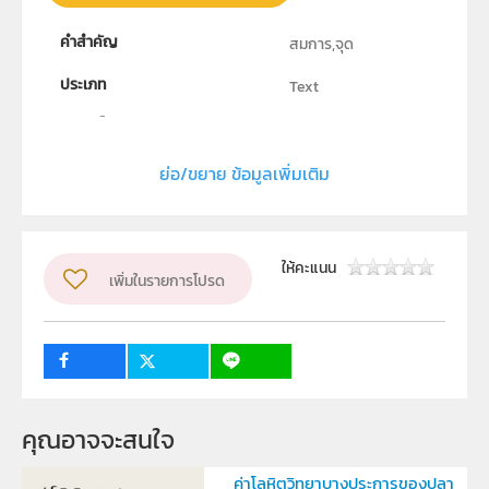
คำสำคัญ
สมการ,จุด
ประเภท
Text
ลิขสิทธิ์
สถาบันส่งเสริมการสอนวิทยาศาสตร์และเทคโนโลยี
ย่อ/ขยาย ข้อมูลเพิ่มเติม
ผู้แต่ง หรือ เจ้าของผลงาน
นายไพโรจน์ บัวเผื่อน
กลุ่มเป้าหมาย
ครู, นักเรียน, บุคคลทั่วไป
ให้คะแนน
เพิ่มในรายการโปรด
คุณอาจจะสนใจ
ค่าโลหิตวิทยาบางประการของปลา