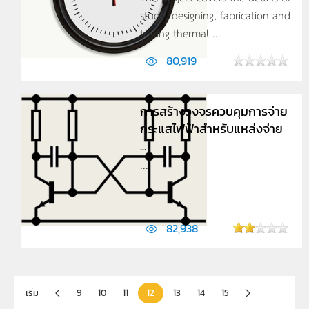
study, designing, fabrication and
testing thermal ...
80,919
การสร้างวงจรควบคุมการจ่าย
กระแสไฟฟ้าสำหรับแหล่งจ่าย
...
...
82,938
เริ่ม
9
10
11
12
13
14
15