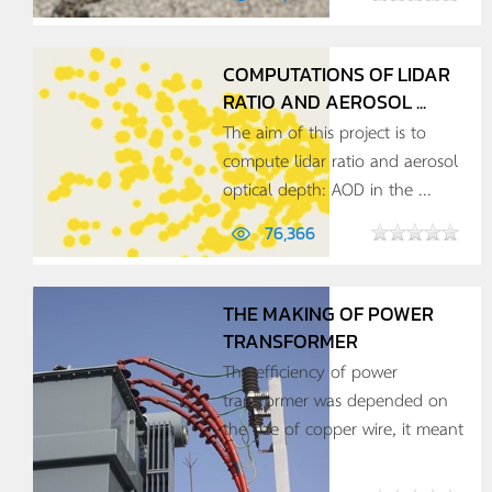
COMPUTATIONS OF LIDAR
RATIO AND AEROSOL ...
The aim of this project is to
compute lidar ratio and aerosol
optical depth: AOD in the ...
76,366
THE MAKING OF POWER
TRANSFORMER
The efficiency of power
transformer was depended on
the size of copper wire, it meant
...