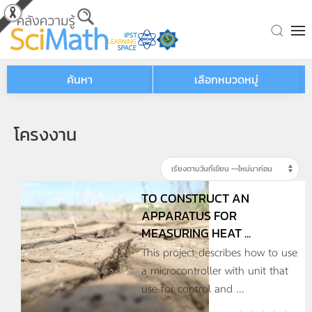
Skip to main content
ค้นหา
เลือกหมวดหมู่
โครงงาน
TO CONSTRUCT AN
APPARATUS FOR
MEASURING HEAT ...
This project describes how to use
a microcontroller with unit that
use for control and ...