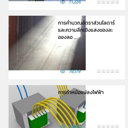
77,224
การคำนวณอัตราส่วนไลดาร์
และความลึกเชิงแสงของละ
อองลอ ...
...
78,179
การทำหม้อแปลงไฟฟ้า
...
83,585