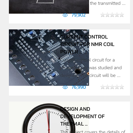
voiced sound, the transmitted ...
79,902
CURRENT CONTROL
CIRCUIT FOR NMR COIL
POWER ...
Current control circuit for a
power supply was studied and
designed. The circuit will be ...
76,990
DESIGN AND
DEVELOPMENT OF
THERMAL ...
This project covers the details of