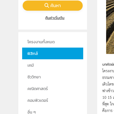
ค้นหา
คืนค่าเริ่มต้น
โครงงานทั้งหมด
ฟิสิกส์
บทคัดย่
เคมี
โครงงาน
ชีววิทยา
ธรรมชาต
เติบโตข
คณิตศาสตร์
ฟางข้าว
10 15 แ
คอมพิวเตอร์
ที่สุด 
คือการ 
อื่น ๆ