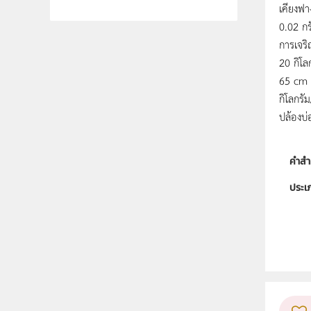
เคียงฟา
0.02 กร
การเจริ
20 กิโล
65 cm 4
กิโลกรั
ปล้องบ
คำสำ
ประเ
ลิขสิท
ผู้แต
ระดับช