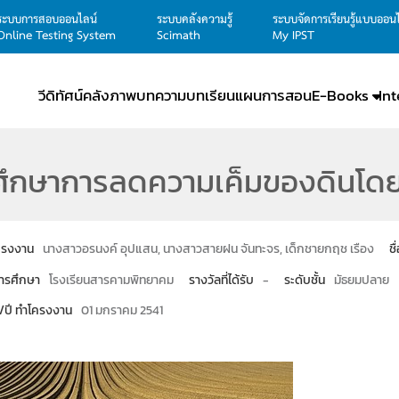
ระบบการสอบออนไลน์
ระบบคลังความรู้
ระบบจัดการเรียนรู้แบบออน
Online Testing System
Scimath
My IPST
วีดิทัศน์
คลังภาพ
บทความ
บทเรียน
แผนการสอน
E-Books
In
ศึกษาการลดความเค็มของดินโดย
โครงงาน
นางสาวอรนงค์ อุปแสน, นางสาวสายฝน จันทะจร, เด็กชายกฤช เรือง
ชื
ารศึกษา
โรงเรียนสารคามพิทยาคม
รางวัลที่ได้รับ
-
ระดับชั้น
มัธยมปลาย
น/ปี ทำโครงงาน
01 มกราคม 2541