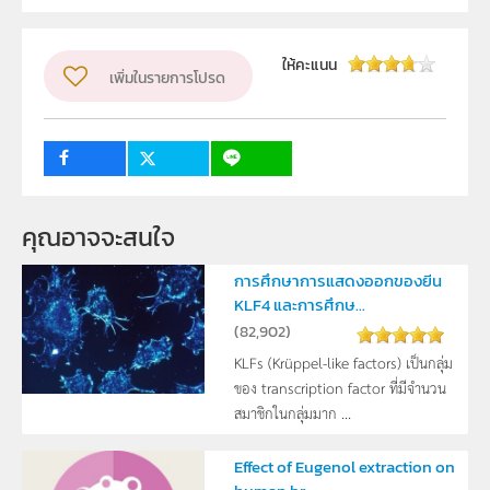
มหาวิทยาลัยเกษตรศาสตร์
ผู้แต่ง หรือ เจ้าของผลงาน
ให้คะแนน
เพิ่มในรายการโปรด
นายปรีดา เลิศพงศ์วิภูษณะ , นายธีรนันท์ คุณารักษ์
ระดับชั้น
ม.4, ม.5, ม.6
กลุ่มเป้าหมาย
ครู, นักเรียน
คุณอาจจะสนใจ
การศึกษาการแสดงออกของยีน
KLF4 และการศึกษ...
(
82,902
)
KLFs (Krüppel-like factors) เป็นกลุ่ม
ของ transcription factor ที่มีจำนวน
สมาชิกในกลุ่มมาก ...
Effect of Eugenol extraction on