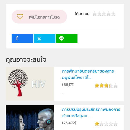
ผู้แต่ง หรือ เจ้าของผลงาน
นายปณิธาน ศรีใสคำ นายไพรวัตร ไม้น้อยและนายนิคม แสน
ให้คะแนน
เพิ่มในรายการโปรด
เสาร์
ระดับชั้น
ม.4, ม.5, ม.6
กลุ่มเป้าหมาย
ครู, นักเรียน
คุณอาจจะสนใจ
การศึกษาอันตรกิริยาของสาร
อนุพันธ์ไพราซิโ...
(
88,171
)
...
การปรับปรุงประสิทธิภาพของการ
จำแนกข้อมูลแ...
(
75,472
)