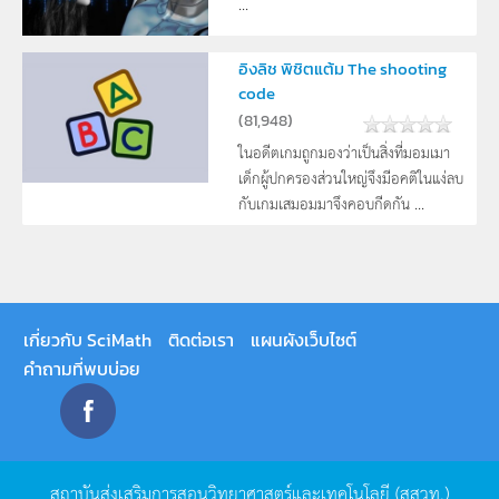
...
อิงลิช พิชิตแต้ม The shooting
code
(
81,948
)
ในอดีตเกมถูกมองว่าเป็นสิ่งที่มอมเมา
เด็กผู้ปกครองส่วนใหญ่จึงมีอคติในแง่ลบ
กับเกมเสมอมมาจึงคอบกีดกัน ...
เกี่ยวกับ SciMath
ติดต่อเรา
แผนผังเว็บไซต์
คำถามที่พบบ่อย
สถาบันส่งเสริมการสอนวิทยาศาสตร์และเทคโนโลยี
(
สสวท
.)