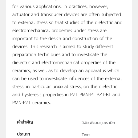
for various applications. In practices, however,
actuator and transducer devices are often subjected
to external stress so that studies of the dielectric and
electromechanical properties under stress are
important to the design and construction of the
devices. This research is aimed to study different
preparation techniques and to investigate the
dielectric and electromechanical properties of the
ceramics, as well as to develop an apparatus which
can be used to investigate influences of the external
stress, in particular uniaxial stress, on the dielectric
and hysteresis properties in PZT PMN-PT PZT-BT and
PMN-PZT ceramics.
คำสำคัญ
วิจัย,พัฒนา,เซรามิก
ประเภท
Text