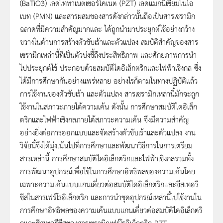
(BaTiO3) เลดไททาเนตเซอร์โคเนต (PZT) เลดแมกนีเซียมไนโอ
เบท (PMN) และสารผสมของสารดังกล่าวนั้นถือเป็นสารเซรามิก
ฉลาดที่มีความสำคัญมากและ ได้ถูกนำมาประยุกต์ใช้อย่างกว้าง
ขวางในด้านการสร้างตัวขับเร้าและตัวแปลง สมบัติสำคัญของสาร
เซรามิกเหล่านี้ที่เป็นตัวบ่งชี้ถึงประสิทธิภาพ และศักยภาพการนำ
ไปประยุกต์ใช้ ประกอบด้วยสมบัติไดอิเล็กตริกและไฟฟ้าเชิงกล ซึ่ง
ได้มีการศึกษากันอย่างแพร่หลาย อย่างไรก็ตามในทางปฏิบัติแล้ว
การใช้งานของตัวขับเร้า และตัวแปลง สารเซรามิกเหล่านี้มักจะถูก
ใช้งานในสภาวะภายใต้ความเค้น ดังนั้น การศึกษาสมบัติไดอิเล็ก
ตริกและไฟฟ้าเชิงกลภายใต้สภาวะความเค้น จึงมีความสำคัญ
อย่างยิ่งต่อการออกแบบและจัดสร้างตัวขับเร้าและตัวแปลง งาน
วิจัยนี้จึงได้มุ่งเน้นไปที่การศึกษาและพัฒนาวิธีการในการเตรียม
สารเหล่านี้ การศึกษาสมบัติไดอิเล็กตริกและไฟฟ้าเชิงกลรวมทั้ง
การพัฒนาอุปกรณ์เพื่อใช้ในการศึกษาอิทธิพลของความเค้นโดย
เฉพาะความเค้นแบบแกนเดี่ยวต่อสมบัติไดอิเล็กตริกและฮีสเทอรี
ซีสในสารเฟร์โรอิเล็กตริก และการนำชุดอุปกรณ์เหล่านี้ไปใช้งานใน
การศึกษาอิทธิพลของความเค้นแบบแกนเดี่ยวต่อสมบัติไดอิเล็กตริ
กและฮีสเทอรีซีสของสารเซรามิกเฟร์โรอิเล็กตริก PZT