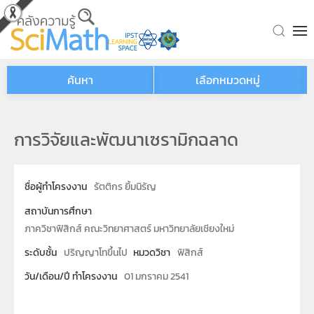
Skip to main content
ค้นหา
เลือกหมวดหมู่
การวิจัยและพัฒนาเซรามิกฉลาด
ชื่อผู้ทำโครงงาน
รัตติกร ยิ้มนิรัญ
สถาบันการศึกษา
ภาควิชาฟิสิกส์ คณะวิทยาศาสตร์ มหาวิทยาลัยเชียงใหม่
ระดับชั้น
ปริญญาโทขึ้นไป
หมวดวิชา
ฟิสิกส์
วัน/เดือน/ปี ทำโครงงาน
01 มกราคม 2541