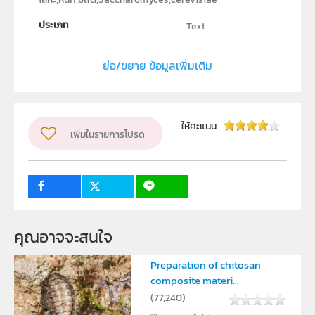
ประเภท
Text
ลิขสิทธิ์
ย่อ/ขยาย ข้อมูลเพิ่มเติม
คณะวิทยาศาสตร์ มหาวิทยาลัยมหิดล
ผู้แต่ง หรือ เจ้าของผลงาน
ศักรินทร์ ภูผานิล
ระดับชั้น
ม.4, ม.5, ม.6
ให้คะแนน
เพิ่มในรายการโปรด
กลุ่มเป้าหมาย
ครู, นักเรียน
คุณอาจจะสนใจ
Preparation of chitosan
composite materi...
(
77,240
)