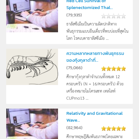
Red Cell Survival of
Splenectomized Thal...
(
79,935
)
ธาลัสซีเมียเป็นความผิดปกติทาง
พันธุกรรมแบบยีนเดี่ยวที่พบบ่อยที่สุดใน
โลก โรคเบตาธาลัสซีเมีย ...
ความหลากหลายทางพันธุกรรม
ของกุ้งกุลาดำที่...
(
75,066
)
ศึกษากุ้งกุลาดำจำนวนทั้งหมด 12
ครอบครัว (N = 16/ครอบครัว) ด้วย
เครื่องหมายไมโครแซท เทลไลท์
CUPmo13 ...
Relativity and Gravitational
Wave...
(
82,964
)
ศึกษาทฤษฎีสัมพันธภาพ(โดยเฉพาะ