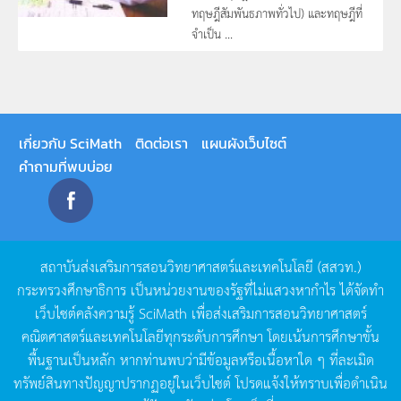
ทฤษฎีสัมพันธภาพทั่วไป) และทฤษฎีที่
จำเป็น ...
เกี่ยวกับ SciMath
ติดต่อเรา
แผนผังเว็บไซต์
คำถามที่พบบ่อย
สถาบันส่งเสริมการสอนวิทยาศาสตร์และเทคโนโลยี
(
สสวท
.)
กระทรวงศึกษาธิการ
เป็นหน่วยงานของรัฐที่ไม่แสวงหากำไร
ได้จัดทำ
เว็บไซต์คลังความรู้
SciMath
เพื่อส่งเสริมการสอนวิทยาศาสตร์
คณิตศาสตร์และเทคโนโลยีทุกระดับการศึกษา
โดยเน้นการศึกษาขั้น
พื้นฐานเป็นหลัก
หากท่านพบว่ามีข้อมูลหรือเนื้อหาใด
ๆ
ที่ละเมิด
ทรัพย์สินทางปัญญาปรากฏอยู่ในเว็บไซต์
โปรดแจ้งให้ทราบเพื่อดำเนิน