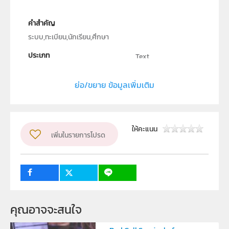
คำสำคัญ
ระบบ,ทะเบียน,นักเรียน,ศึกษา
ประเภท
Text
ลิขสิทธิ์
ย่อ/ขยาย ข้อมูลเพิ่มเติม
สาขาวิชาวิทยาการคอมพิวเตอร์ คณะวิทยาศาสตร์และ
เทคโนโลยี มหาวิทยาลัยราชภัฏเพชรบูรณ์
ผู้แต่ง หรือ เจ้าของผลงาน
ให้คะแนน
เพิ่มในรายการโปรด
ประภาศรี แสงอนุศาสน์
ระดับชั้น
ม.4, ม.5, ม.6
กลุ่มเป้าหมาย
ครู, นักเรียน
คุณอาจจะสนใจ