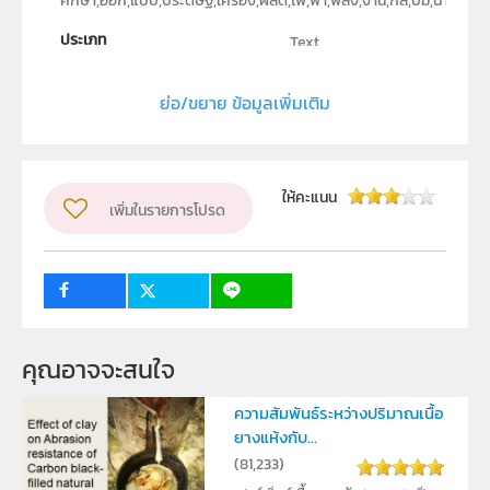
ศึกษา,ออก,แบบ,ประดิษฐ์,เครื่อง,ผลิต,ไฟ,ฟ้า,พลัง,งาน,กล,ปั๊ม,น้ำ
ประเภท
Text
ลิขสิทธิ์
ย่อ/ขยาย ข้อมูลเพิ่มเติม
ภาคสาขาวิชาฟิสิกส์ วิทยาศาสตร์และเทคโนโลยี มหาวิทยาลัย
ราชภัฎมหาสารคาม
ผู้แต่ง หรือ เจ้าของผลงาน
สาโรจน์ ทองนาค
ให้คะแนน
เพิ่มในรายการโปรด
ระดับชั้น
ม.4, ม.5, ม.6
กลุ่มเป้าหมาย
ครู, นักเรียน
คุณอาจจะสนใจ
ความสัมพันธ์ระหว่างปริมาณเนื้อ
ยางแห้งกับ...
(
81,233
)