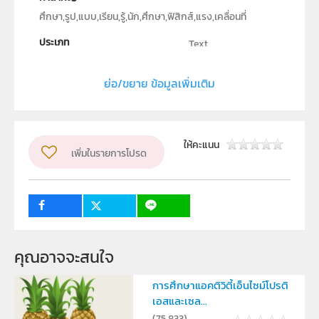
ศึกษา,รูป,แบบ,เรียน,รู้,นัก,ศึกษา,ฟิสิกส์,แรง,เคลื่อนที่
ประเภท
Text
ลิขสิทธิ์
ย่อ/ขยาย ข้อมูลเพิ่มเติม
ภาควิชาฟิสิกส์ คณะวิทยาศาสตร์ มหาวิทยาลัยขอนแก่น
ผู้แต่ง หรือ เจ้าของผลงาน
อุทุมพร ศรีสาคร
ระดับชั้น
ม.4, ม.5, ม.6
ให้คะแนน
เพิ่มในรายการโปรด
กลุ่มเป้าหมาย
ครู, นักเรียน
คุณอาจจะสนใจ
การศึกษาแอคติวิตี้เอ็นไซม์โปรติ
เอสและเซล...
(
75,833
)