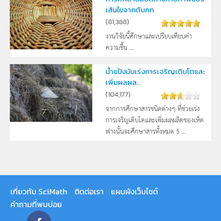
เส้นใยจากต้นกก
(
81,388
)
งานวิจัยนี้ศึกษาและเปรียบเทียบค่า
ความชื้น ...
น้ำแป้งมันเร่งการเจริญเติบโตและ
เพิ่มผลผล...
(
104,177
)
จากการศึกษาสารชนิดต่างๆ ที่ช่วยเร่ง
การเจริญเติบโตและเพิ่มผลผลิตของเห็ด
ฟางนั้นจะศึกษาสารทั้งหมด 5 ...
เกี่ยวกับ SciMath
ติดต่อเรา
แผนผังเว็บไซต์
คำถามที่พบบ่อย