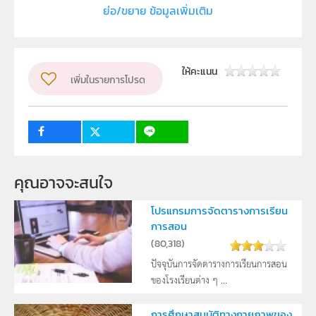
ย่อ/ขยาย ข้อมูลเพิ่มเติม
Department of Physics, Faculty of Science, Ubon
Ratjathani University
ผู้แต่ง หรือ เจ้าของผลงาน
ให้คะแนน
เพิ่มในรายการโปรด
Narongchai Butwang
ระดับชั้น
ม.4, ม.5, ม.6
กลุ่มเป้าหมาย
ครู, นักเรียน
คุณอาจจะสนใจ
โปรแกรมการจัดตารางการเรียน
การสอน
(
80,318
)
ปัจจุบันการจัดตารางการเรียนการสอน
ของโรงเรียนต่าง ๆ ...
การศึกษาสมบัติทางกายภาพของ