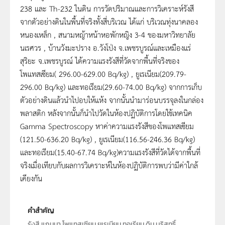
238 และ Th-232 ในดิน การวัดปริมาณและการวิเคราะห์รังสี
จากตัวอย่างดินในพื้นที่จริงทั้งสี่บริเวณ ได้แก่ บริเวณทุ่งนาคลอง
หนองเหล็ก , สนามหญ้าหน้าหอพักหญิง 3-4 ของมหาวิทยาลัย
นเรศวร , บ้านวังมะปราง อ.วังโป่ง จ.เพชรบูรณ์และเหมืองแร่
สุริยะ จ.เพชรบูรณ์ ได้ความแรงรังสีที่วัดจากพื้นที่จริงของ
โพแทสเซียม( 296.00-629.00 Bq/kg) , ยูเรเนียม(209.79-
296.00 Bq/kg) และทอเรียม(29.60-74.00 Bq/kg) จากการเก็บ
ตัวอย่างดินแล้วนำไปอบให้แห้ง จากนั้นนำมาร่อนบรรจุลงในกล่อง
พลาสติก หลังจากนั้นก็นำไปวัดในห้องปฏิบัติการโดยใช้เทคนิค
Gamma Spectroscopy หาค่าความแรงรังสีของโพแทสเซียม
(121.50-636.20 Bq/kg) , ยูเรเนียม(116.56-246.36 Bq/kg)
และทอเรียม(15.40-67.74 Bq/kg)ความแรงรังสีที่วัดได้จากพื้นที่
จริงเมื่อเทียบกับผลการวิเคราะห์ในห้องปฏิบัติการพบว่ามีค่าใกล้
เคียงกัน
คำสำคัญ
รังสี,แกมมา,โพแทสเซียม,ยูเรเนียม,ทอเรียม,ดิน,บริสุทธิ์