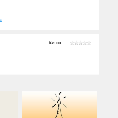
รศวร
ิม
ให้คะแนน