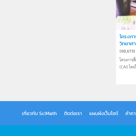
โครงกา
วิทยาศาส
(
88,673
)
โครงการสื
(CAI) โดย
เกี่ยวกับ SciMath
ติดต่อเรา
แผนผังเว็บไซต์
คำถา