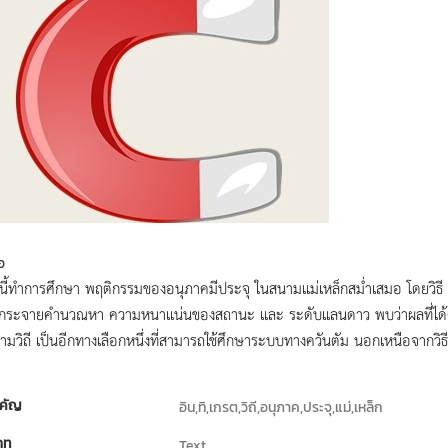
อ
ยนี้ทำการศึกษา พฤติกรรมของอนุภาคมีประจุ ในสนามแม่เหล็กสม่ำเสมอ โดยวิธี อ
ผ่กระจายคำนวณหา ความหนาแน่นของสถานะ และ ระดับแลนดาว พบว่าผลที่ได้ตรงกั
ามวิถี เป็นอีกทางเลือกหนึ่งที่สามารถใช้ศึกษาระบบทางควันตัม นอกเหนือจากวิธ
คัญ
อิน,ทิ,เกรต,วิถี,อนุภาค,ประจุ,แม่,เหล็ก
ภท
Text