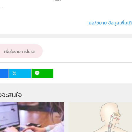
ธิ์
ภาควิชาฟิสิกส์ คณะวิทยาศาสตร์ มหาวิทยาลัยนเ
่ง หรือ เจ้าของผลงาน
ไพรวัลย์ เกิดสวัสดิ์ และ อลงกรณ์ ขัดวิลาศ
ย่อ/ขยาย ข้อมูลเพิ่มเต
ั้น
ม.4, ม.5, ม.6
เป้าหมาย
ครู, นักเรียน
เพิ่มในรายการโปรด
จจะสนใจ