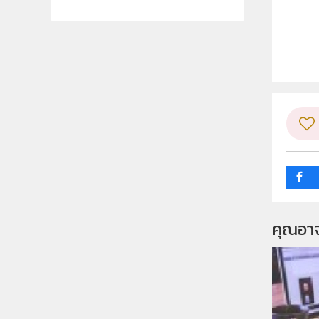
ลิขสิท
ผู้แต
ระดับช
กลุ่ม
คุณอา