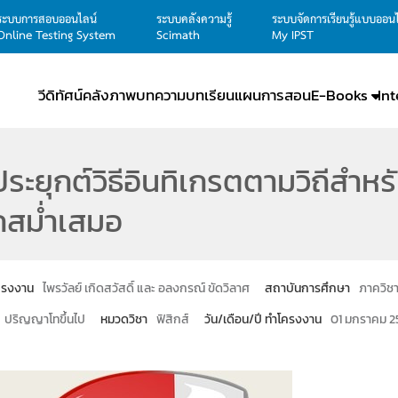
ระบบการสอบออนไลน์
ระบบคลังความรู้
ระบบจัดการเรียนรู้แบบออน
Online Testing System
Scimath
My IPST
วีดิทัศน์
คลังภาพ
บทความ
บทเรียน
แผนการสอน
E-Books
In
ระยุกต์วิธีอินทิเกรตตามวิถีสำห
กสม่ำเสมอ
โครงงาน
ไพรวัลย์ เกิดสวัสดิ์ และ อลงกรณ์ ขัดวิลาศ
สถาบันการศึกษา
ภาควิชา
ปริญญาโทขึ้นไป
หมวดวิชา
ฟิสิกส์
วัน/เดือน/ปี ทำโครงงาน
01 มกราคม 2