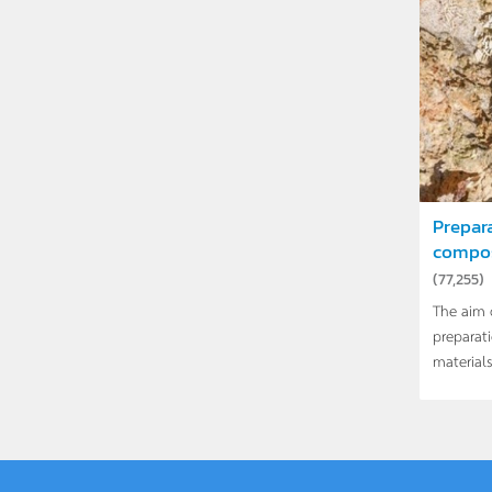
Prepar
composi
(
77,255
)
The aim 
preparat
materials 