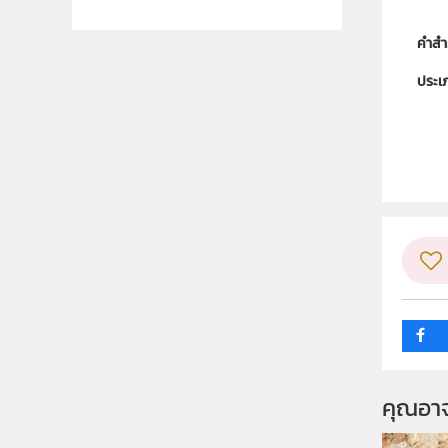
คำสำ
ประเ
ลิขสิท
ผู้แต
ระดับช
กลุ่ม
คุณอา