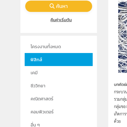
ค้นหา
คืนค่าเริ่มต้น
โครงงานทั้งหมด
ฟิสิกส์
เคมี
บทคัดย่
ชีววิทยา
กระบวนก
รวมกลุ่
คณิตศาสตร์
กลุ่มขอ
คอมพิวเตอร์
เกิดการ
ด้วย
อื่น ๆ