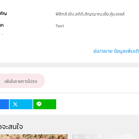
คัญ
ฟิสิกส์,เชิง,สถิติ,สัญญาณ,เยื่อ,หุ้ม,เซลล์
ภท
Text
ธิ์
ภาควิชาฟิสิกส์ คณะวิทยาศาสตร์ มหาวิทยาลัยมห
่ง หรือ เจ้าของผลงาน
อภิวัฒน์ วิศิษฏ์สรศักดิ์
ย่อ/ขยาย ข้อมูลเพิ่มเต
ั้น
ม.4, ม.5, ม.6
เป้าหมาย
ครู, นักเรียน
เพิ่มในรายการโปรด
จจะสนใจ