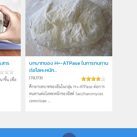
รสาร
บทบาทของ H+-ATPase ในการทนทาน
ต่อโลหะหนัก...
(
78,173
)
ขึ้น เพื่อ
ศึกษาบทบาทของยีนในกลุ่ม H+-ATPase ต่อการ
ทนทานต่อโลหะหนักของยีสต์ Saccharomyces
cerevisiae ...