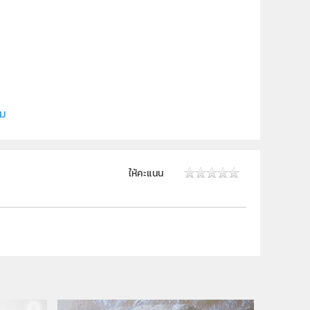
ิดล
ิม
ให้คะแนน