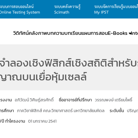
ระบบการสอบออนไลน์
ระบบคลังความรู้
ระบบจัดการเรียนรู้แบบออน
Online Testing System
Scimath
My IPST
วีดิทัศน์
คลังภาพ
บทความ
บทเรียน
แผนการสอน
E-Books
In
ำลองเชิงฟิสิกส์เชิงสถิติสำหรั
าณบนเยื่อหุ้มเซลล์
โครงงาน
อภิวัฒน์ วิศิษฏ์สรศักดิ์
ชื่ออาจารย์ที่ปรึกษา
วรรณพงษ์ เตรียมโพธิ์
ารศึกษา
ภาควิชาฟิสิกส์ คณะวิทยาศาสตร์ มหาวิทยาลัยมหิดล
ระดับชั้น
ปริญญ
น/ปี ทำโครงงาน
01 มกราคม 2541