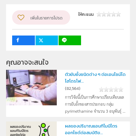
ผู้แต่ง หรือ เจ้าของผลงาน
เยาวลักษณ์ วาหะรักษ์
ระดับชั้น
ม.4, ม.5, ม.6
ให้คะแนน
เพิ่มในรายการโปรด
กลุ่มเป้าหมาย
ครู, นักเรียน
คุณอาจจะสนใจ
ตัวยับยั้งชนิดต่าง ๆ ต่อเอนไซม์ได
ไฮโดรโฟ...
(
82,564
)
การวิจัยนี้เป็นการศึกษาเปรียบเทียบผล
การยับยั้งของสารประกอบ กลุ่ม
pyrimethamine จำนวน 3 อนุพันธุ์ ...
ผลของปริมาณแอนทิโมนีไตร
ออกไซด์ต่อสมบัติข...